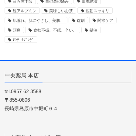
白内障予防
目の奥の痛み
細胞賦活
総アルブミン
美味しいお茶
翌朝スッキリ
肌荒れ、肌にやさし、美肌、
錠剤
関節ケア
頭痛
食欲不振、不眠、辛い、
髪油
ｱﾝﾁｴｲｼﾞﾝｸﾞ
中央薬局 本店
tel.0957-62-3588
〒855-0806
長崎県島原市中堀町６４