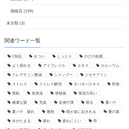
瑞穂店 (199)
未分類 (3)
関連ワード一覧
CM品
きつい
しっとり
のどの粘膜
よく寝れる
アイフレイル
エキス
カルシウム
クレアチニン数値
シャンプー
ジセチアミン
ストレス
ストレス解消
ネバネバエキス
乾燥
亜鉛
低体温
便秘薬
保湿力高い
健康な髪
充血
全身打撲
困る
夏バテ
夏バテ 疲れ
微熱
朝が楽に起きれる
桑の葉
水がたまる
疲れ
疲れにくい
癌