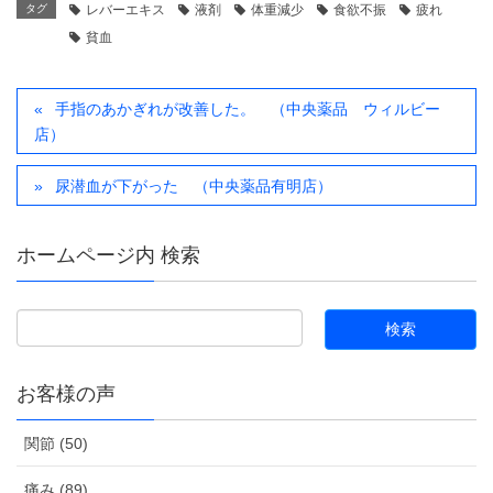
タグ
レバーエキス
液剤
体重減少
食欲不振
疲れ
貧血
手指のあかぎれが改善した。 （中央薬品 ウィルビー
店）
尿潜血が下がった （中央薬品有明店）
ホームページ内 検索
お客様の声
関節 (50)
痛み (89)