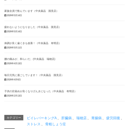
家族全員で飲んでいます（中央薬品 国見店）
2026年5月14日
疲れないようになりました（中央薬品 国見店）
2026年5月14日
体調が良く歯ぐきも改善！（中央薬品 有明店）
2026年5月11日
腰の痛みが、和らいだ。(中央薬品 瑞穂店)
2026年4月13日
毎日元気に過ごしています！（中央薬品 国見店）
2026年4月6日
子供の目覚めが良くなりげんきになった（中央薬品 有明店）
2026年2月13日
カテゴリー
ビイレバーキングA
、
肝臓病
、
瑞穂店
、
胃腸病
、
疲労回復
、
ストレス
、
骨粗しょう症