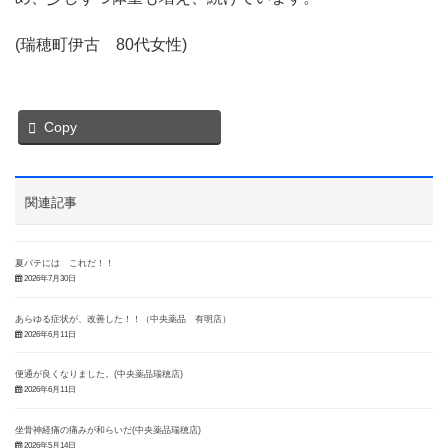
(瑞穂町伊古 80代女性)
Copy
関連記事
夏バテには これだ！！
2026年7月30日
あらゆる症状が、改善した！！（中央薬品 有明店）
2026年6月11日
便通が良くなりました。(中央薬品瑞穂店)
2026年6月11日
坐骨神経痛の痛みが和らいだ(中央薬品瑞穂店)
2026年5月14日