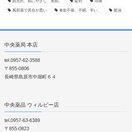
肌荒れ、肌にやさし、美肌、
錠剤
頭痛
風邪薬で具合が悪い
食欲不振、不眠、辛い、
髪油
中央薬局 本店
tel.0957-62-3588
〒855-0806
長崎県島原市中堀町６４
中央薬品 ウィルビー店
tel.0957-63-6389
〒855-0823