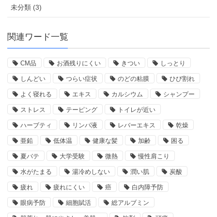
未分類 (3)
関連ワード一覧
CM品
お酒残りにくい
きつい
しっとり
しんどい
つらい症状
のどの粘膜
ひび割れ
よく寝れる
エキス
カルシウム
シャンプー
ストレス
テーピング
トイレが近い
ハーブティ
リンパ液
レバーエキス
乾燥
亜鉛
低体温
健康な髪
加齢
困る
夏バテ
大学受験
微熱
慢性肩こり
水がたまる
湯冷めしない
潤い肌
炭酸
疲れ
疲れにくい
癌
白内障予防
眼病予防
細胞賦活
総アルブミン