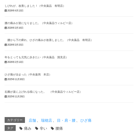
しびれが、改善しました！（中央薬品 有明店）
2026年4月13日
腰の痛みが楽になりました。（中央薬品ウィルビー店）
2026年3月16日
腰から下の痺れ、ひざの痛みが改善しました。（中央薬品 有明店）
2026年3月15日
年をとっても元気に歩きたい（中央薬品 国見店）
2026年2月13日
ひざ痛が治まった（中央薬局 本店）
2025年11月30日
右腕が楽に上げれる様になった。 （中央薬品ウィルビー店）
2025年11月29日
カテゴリー
店舗
、
瑞穂店
、
目・肩・腰
、
ひざ痛
タグ
痛み
辛い
腰痛