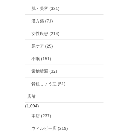
肌・美容 (321)
漢方薬 (71)
女性疾患 (214)
尿ケア (25)
不眠 (151)
歯槽膿漏 (32)
骨粗しょう症 (51)
店舗
(1,094)
本店 (237)
ウィルビー店 (219)