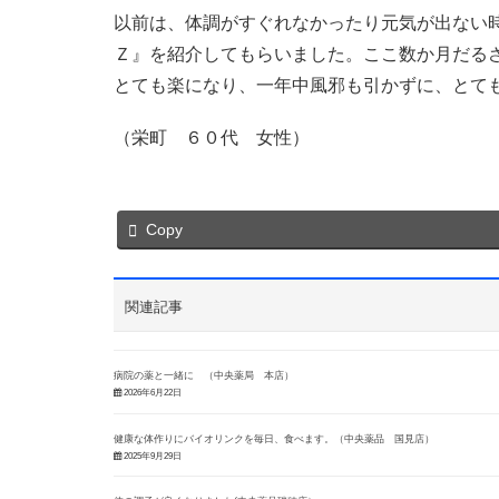
以前は、体調がすぐれなかったり元気が出ない
Ｚ』を紹介してもらいました。ここ数か月だる
とても楽になり、一年中風邪も引かずに、とて
（栄町 ６０代 女性）
Copy
関連記事
病院の薬と一緒に （中央薬局 本店）
2026年6月22日
健康な体作りにバイオリンクを毎日、食べます。（中央薬品 国見店）
2025年9月29日