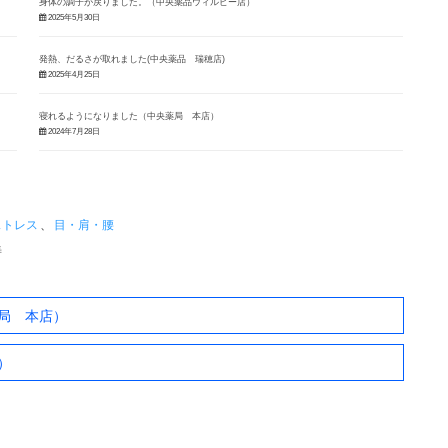
身体の調子が戻りました。（中央薬品ウィルビー店）
2025年5月30日
発熱、だるさが取れました(中央薬品 瑞穂店)
2025年4月25日
寝れるようになりました（中央薬局 本店）
2024年7月28日
ストレス
、
目・肩・腰
善
局 本店）
）