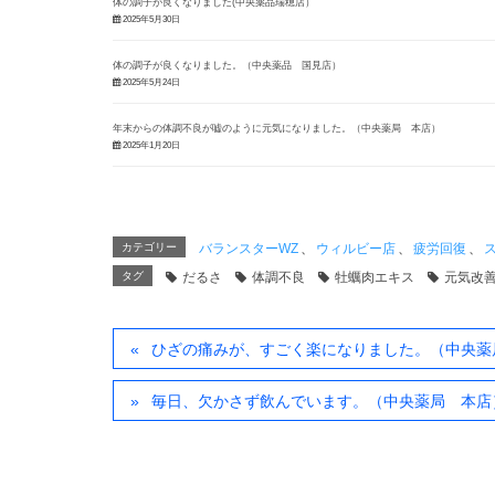
体の調子が良くなりました(中央薬品瑞穂店）
2025年5月30日
体の調子が良くなりました。（中央薬品 国見店）
2025年5月24日
年末からの体調不良が嘘のように元気になりました。（中央薬局 本店）
2025年1月20日
カテゴリー
バランスターWZ
、
ウィルビー店
、
疲労回復
、
タグ
だるさ
体調不良
牡蠣肉エキス
元気改
ひざの痛みが、すごく楽になりました。（中央薬
毎日、欠かさず飲んでいます。（中央薬局 本店