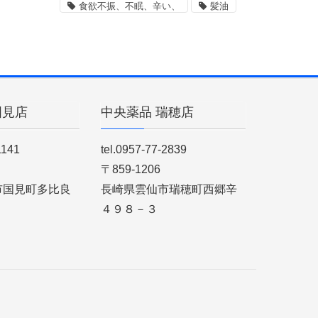
食欲不振、不眠、辛い、
髪油
国見店
中央薬品 瑞穂店
1141
tel.0957-77-2839
〒859-1206
市国見町多比良
長崎県雲仙市瑞穂町西郷辛
４９８－３