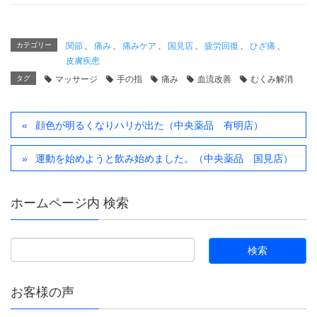
カテゴリー
関節
、
痛み
、
痛みケア
、
国見店
、
疲労回復
、
ひざ痛
、
皮膚疾患
タグ
マッサージ
手の指
痛み
血流改善
むくみ解消
顔色が明るくなりハリが出た（中央薬品 有明店）
運動を始めようと飲み始めました。（中央薬品 国見店）
ホームページ内 検索
お客様の声