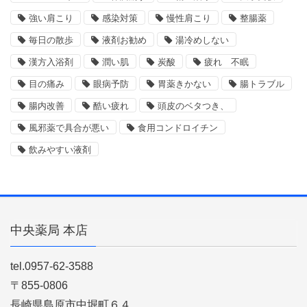
強い肩こり
感染対策
慢性肩こり
整腸薬
毎日の散歩
液剤お勧め
湯冷めしない
漢方入浴剤
潤い肌
炭酸
疲れ 不眠
目の痛み
眼病予防
胃薬きかない
腸トラブル
腸内改善
酷い疲れ
頭皮のベタつき、
風邪薬で具合が悪い
食用コンドロイチン
飲みやすい液剤
中央薬局 本店
tel.0957-62-3588
〒855-0806
長崎県島原市中堀町６４