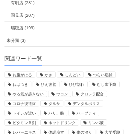
有明店 (231)
国見店 (207)
瑞穂店 (199)
未分類 (3)
関連ワード一覧
お腹がはる
かき
しんどい
つらい症状
ねばつき
ひえ改善
ひび割れ
むし歯予防
やる気が起きない
ウコン
クロレラ配合
コロナ後遺症
ダルサ
デンタルポリス
トイレが近い
ハリ、艶
ハーブティ
ビタミンＢ剤
ホットドリンク
リンパ液
レバーエキス
体調崩す
傷の治り
大学受験