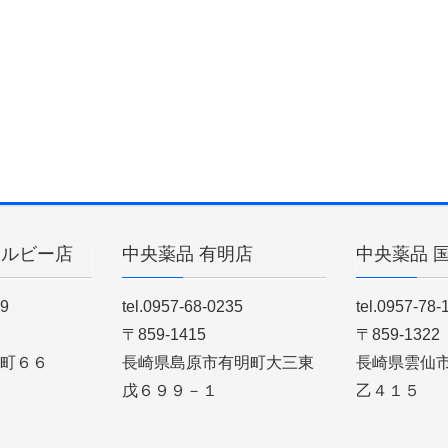
ィルビー店
中央薬品 有明店
中央薬品 
89
tel.0957-68-0235
tel.0957-78-
〒859-1415
〒859-1322
町６６
長崎県島原市有明町大三東
長崎県雲仙
戊６９９－１
乙４１５