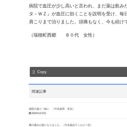
病院で血圧が少し高いと言われ、まだ薬は飲み
タ－ＷＺ』が血圧に効くことを説明を受け、毎
肩こりまで治りました。頭痛もなく、今も続け
（瑞穂町西郷 ８０代 女性）
Copy
関連記事
病院の薬と一緒に （中央薬局 本店）
2026年6月22日
腰の痛みが楽になりました。（中央薬品ウィルビー店）