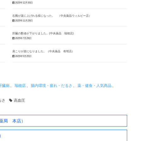
2025年12月30日
右腕が楽に上げれる様になった。 （中央薬品ウィルビー店）
2025年11月29日
肝臓の数値が下がりました。(中央薬品 瑞穂店)
2025年7月29日
肩こりが楽になりました。（中央薬品 有明店）
2025年5月25日
肝臓病
、
瑞穂店
、
腸内環境・疲れ・だるさ
、
薬・健食・人気商品
、
るさ
高血圧
薬局 本店）
）