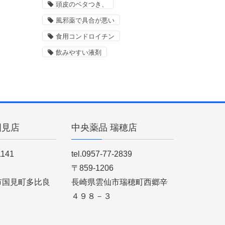
頭皮のベタつき、
風邪薬で具合が悪い
食用コンドロイチン
飲みやすい液剤
国見店
中央薬品 瑞穂店
1141
tel.0957-77-2839
〒859-1206
市国見町多比良
長崎県雲仙市瑞穂町西郷辛
４９８－３