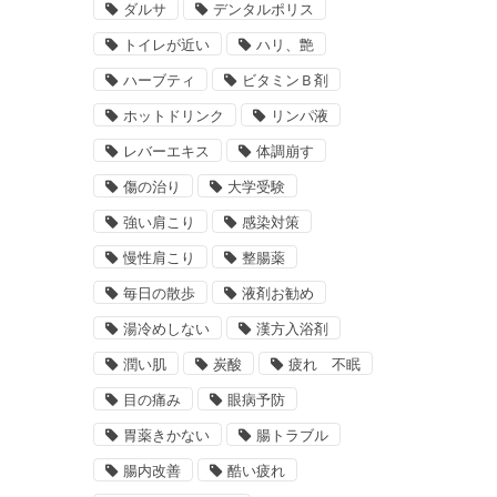
ダルサ
デンタルポリス
トイレが近い
ハリ、艶
ハーブティ
ビタミンＢ剤
ホットドリンク
リンパ液
レバーエキス
体調崩す
傷の治り
大学受験
強い肩こり
感染対策
慢性肩こり
整腸薬
毎日の散歩
液剤お勧め
湯冷めしない
漢方入浴剤
潤い肌
炭酸
疲れ 不眠
目の痛み
眼病予防
胃薬きかない
腸トラブル
腸内改善
酷い疲れ