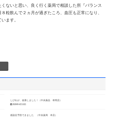
たくないと思い、良く行く薬局で相談した所『バランス
日８粒飲んで２ヵ月が過ぎたころ、血圧も正常になり、
ています。
しびれが、改善しました！（中央薬品 有明店）
2026年4月13日
感染症予防できました （中央薬局 本店）