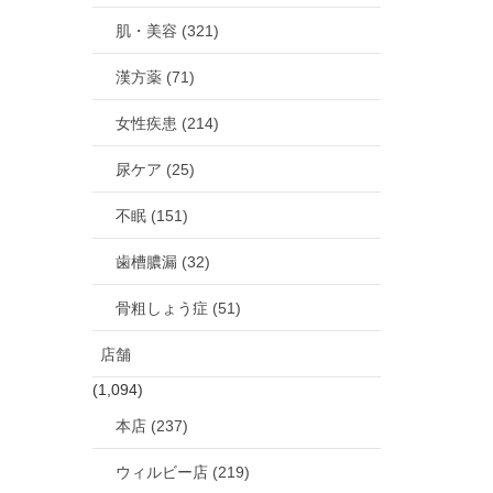
肌・美容 (321)
漢方薬 (71)
女性疾患 (214)
尿ケア (25)
不眠 (151)
歯槽膿漏 (32)
骨粗しょう症 (51)
店舗
(1,094)
本店 (237)
ウィルビー店 (219)