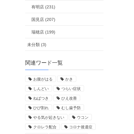
有明店 (231)
国見店 (207)
瑞穂店 (199)
未分類 (3)
関連ワード一覧
お腹がはる
かき
しんどい
つらい症状
ねばつき
ひえ改善
ひび割れ
むし歯予防
やる気が起きない
ウコン
クロレラ配合
コロナ後遺症