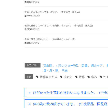
2026年3月16日
野菜不足が気になって食べてます。（中央薬品 国見店）
2025年12月28日
健康な体作りにバイオリンクを毎日、食べます。（中央薬品 国見店）
2025年9月29日
身体の調子が戻りました。（中央薬品ウィルビー店）
2025年5月30日
カテゴリー
高血圧
、
バランスターWZ
、
店舗
、
痛みケア
、
目・肩・腰
、
不眠
タグ
牡蠣肉エキス
冷え症
牡蠣
痛み
だ
ひどかった手荒れがきれいになりました。（中央
体の為に飲み続けています。（中央薬品 国見店