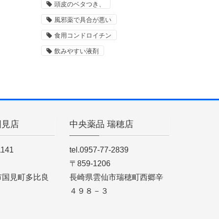
頭皮のベタつき、
風邪薬で具合が悪い
食用コンドロイチン
飲みやすい液剤
国見店
中央薬品 瑞穂店
1141
tel.0957-77-2839
〒859-1206
市国見町多比良
長崎県雲仙市瑞穂町西郷辛
４９８－３