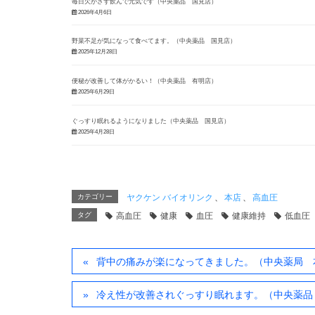
毎日欠かさず飲んで元気です（中央薬品 国見店）
2026年4月6日
野菜不足が気になって食べてます。（中央薬品 国見店）
2025年12月28日
便秘が改善して体がかるい！（中央薬品 有明店）
2025年6月29日
ぐっすり眠れるようになりました（中央薬品 国見店）
2025年4月28日
カテゴリー
ヤクケン バイオリンク
、
本店
、
高血圧
タグ
高血圧
健康
血圧
健康維持
低血圧
背中の痛みが楽になってきました。（中央薬局 
冷え性が改善されぐっすり眠れます。（中央薬品