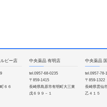
ィルビー店
中央薬品 有明店
中央薬品 
89
tel.0957-68-0235
tel.0957-78-
〒859-1415
〒859-1322
町６６
長崎県島原市有明町大三東
長崎県雲仙
戊６９９－１
乙４１５