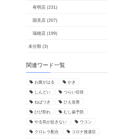
有明店 (231)
国見店 (207)
瑞穂店 (199)
未分類 (3)
関連ワード一覧
お腹がはる
かき
しんどい
つらい症状
ねばつき
ひえ改善
ひび割れ
むし歯予防
やる気が起きない
ウコン
クロレラ配合
コロナ後遺症