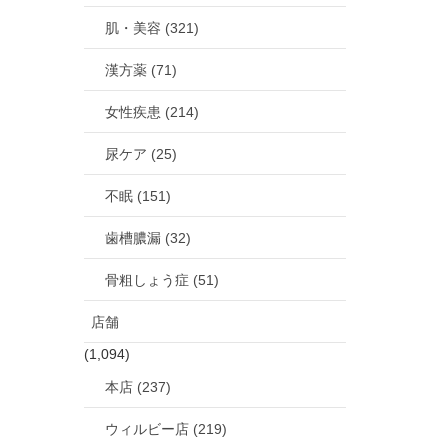
肌・美容 (321)
漢方薬 (71)
女性疾患 (214)
尿ケア (25)
不眠 (151)
歯槽膿漏 (32)
骨粗しょう症 (51)
店舗
(1,094)
本店 (237)
ウィルビー店 (219)