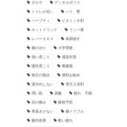
ダルサ
デンタルポリス
トイレが近い
ハリ、艶
ハーブティ
ビタミンＢ剤
ホットドリンク
リンパ液
レバーエキス
体調崩す
傷の治り
大学受験
強い肩こり
感染対策
慢性肩こり
整腸薬
毎日の散歩
液剤お勧め
湯冷めしない
漢方入浴剤
潤い肌
炭酸
疲れ 不眠
目の痛み
眼病予防
胃薬きかない
腸トラブル
腸内改善
酷い疲れ