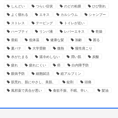
しんどい
つらい症状
のどの粘膜
ひび割れ
よく寝れる
エキス
カルシウム
シャンプー
ストレス
テーピング
トイレが近い
ハーブティ
リンパ液
レバーエキス
乾燥
亜鉛
低体温
健康な髪
加齢
困る
夏バテ
大学受験
微熱
慢性肩こり
水がたまる
湯冷めしない
潤い肌
炭酸
疲れ
疲れにくい
癌
白内障予防
眼病予防
細胞賦活
総アルブミン
肌荒れ、肌にやさし、美肌、
錠剤
頭痛
風邪薬で具合が悪い
食欲不振、不眠、辛い、
髪油