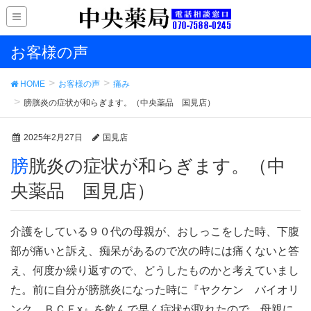
お客様の声
HOME
お客様の声
痛み
膀胱炎の症状が和らぎます。（中央薬品 国見店）
2025年2月27日
国見店
膀胱炎の症状が和らぎます。（中
央薬品 国見店）
介護をしている９０代の母親が、おしっこをした時、下腹
部が痛いと訴え、痴呆があるので次の時には痛くないと答
え、何度か繰り返すので、どうしたものかと考えていまし
た。前に自分が膀胱炎になった時に『ヤクケン バイオリ
ンク ＢＣＥx』を飲んで早く症状が取れたので、母親に