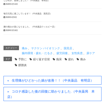
しびれが、改善しました！（中央薬品 有明店）
2026年4月13日
毎日元気に過ごしています！（中央薬品 国見店）
2026年4月6日
腰の痛みが楽になりました。（中央薬品ウィルビー店）
2026年3月16日
カテゴリー
痛み
、
ヤクケン バイオリンク
、
国見店
、
腸内環境・疲れ・だるさ
、
疲労回復
、
女性疾患
、
尿ケア
タグ
予防に
繰り返す症状
痴呆
疲れ
痛み
膀胱炎
生理痛がひどかった娘が改善！！（中央薬品 有明店）
コロナ感染した後の回復に助かりました.（中央薬局 本
店）