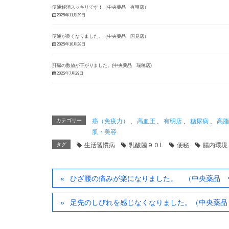
便通解消スッキリです！（中央薬品 有明店）
2025年11月29日
便通が良くなりました。（中央薬品 国見店）
2025年10月28日
肝臓の数値が下がりました。(中央薬品 瑞穂店)
2025年7月29日
カテゴリー
癌（免疫力）
、
高血圧
、
有明店
、
糖尿病
、
高脂
肌・美容
タグ
生活習慣病
乳酸菌９０L
便秘
腸内環境
ひざ腰の痛みが楽になりました。 （中央薬品 
足先のしびれを感じなくなりました。（中央薬品