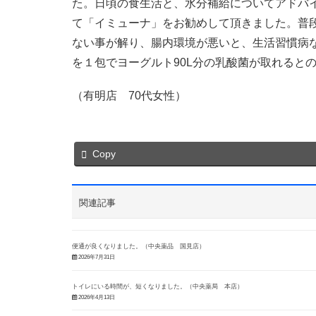
た。日頃の食生活と、水分補給についてアドバ
て「イミューナ」をお勧めして頂きました。普
ない事が解り、腸内環境が悪いと、生活習慣病
を１包でヨーグルト90L分の乳酸菌が取れると
（有明店 70代女性）
Copy
関連記事
便通が良くなりました。（中央薬品 国見店）
2026年7月31日
トイレにいる時間が、短くなりました。（中央薬局 本店）
2026年4月13日