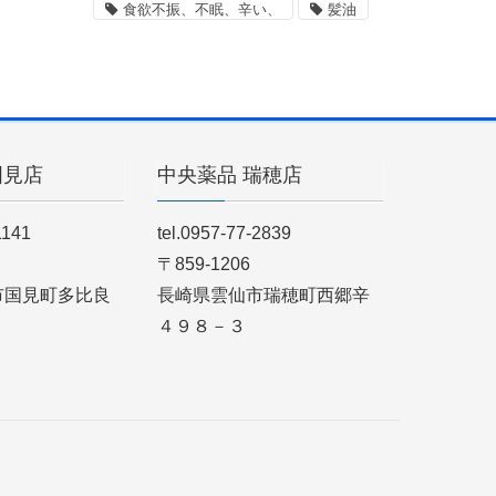
食欲不振、不眠、辛い、
髪油
国見店
中央薬品 瑞穂店
1141
tel.0957-77-2839
〒859-1206
市国見町多比良
長崎県雲仙市瑞穂町西郷辛
４９８－３