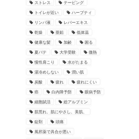
ストレス
テーピング
トイレが近い
ハーブティ
リンパ液
レバーエキス
乾燥
亜鉛
低体温
健康な髪
加齢
困る
夏バテ
大学受験
微熱
慢性肩こり
水がたまる
湯冷めしない
潤い肌
炭酸
疲れ
疲れにくい
癌
白内障予防
眼病予防
細胞賦活
総アルブミン
肌荒れ、肌にやさし、美肌、
錠剤
頭痛
風邪薬で具合が悪い