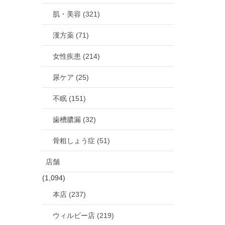
肌・美容 (321)
漢方薬 (71)
女性疾患 (214)
尿ケア (25)
不眠 (151)
歯槽膿漏 (32)
骨粗しょう症 (51)
店舗
(1,094)
本店 (237)
ウィルビー店 (219)