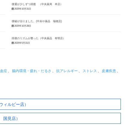
便通が少しずつ回復 （中央薬局 本店）
2025年10月31日
便秘が治りました。(中央や薬品 瑞穂店)
2025年10月28日
排便のリズムが整った（中央薬品 有明店）
2025年5月31日
血症
、
腸内環境・疲れ・だるさ
、
抗アレルギー
、
ストレス
、
皮膚疾患
、
ウィルビー店）
 国見店）