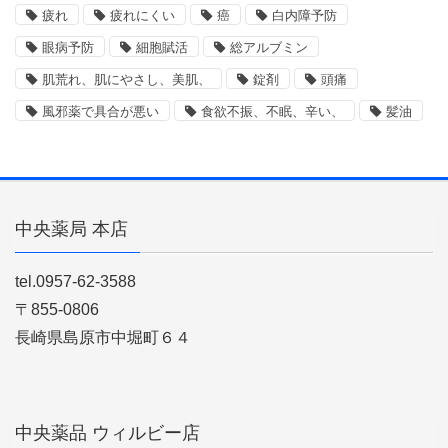
疲れ
疲れにくい
癌
白内障予防
眼病予防
細胞賦活
総アルブミン
肌荒れ、肌にやさし、美肌、
錠剤
頭痛
風邪薬で具合が悪い
食欲不振、不眠、辛い、
髪油
中央薬局 本店
tel.0957-62-3588
〒855-0806
長崎県島原市中堀町６４
中央薬品 ウィルビー店