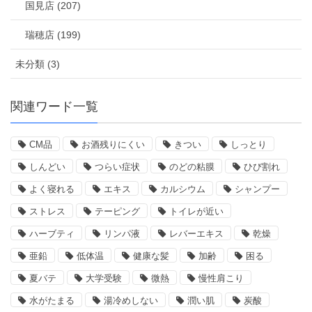
国見店 (207)
瑞穂店 (199)
未分類 (3)
関連ワード一覧
CM品
お酒残りにくい
きつい
しっとり
しんどい
つらい症状
のどの粘膜
ひび割れ
よく寝れる
エキス
カルシウム
シャンプー
ストレス
テーピング
トイレが近い
ハーブティ
リンパ液
レバーエキス
乾燥
亜鉛
低体温
健康な髪
加齢
困る
夏バテ
大学受験
微熱
慢性肩こり
水がたまる
湯冷めしない
潤い肌
炭酸