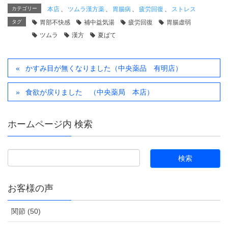
カテゴリー
本店
、
ツムラ漢方薬
、
胃腸病
、
疲労回復
、
ストレス
タグ
胃部不快感
補中益気湯
疲労回復
胃腸虚弱
ツムラ
漢方
夏ばて
かすみ目が無くなりました（中央薬品 有明店）
食欲が戻りました （中央薬局 本店）
ホームページ内 検索
お客様の声
関節 (50)