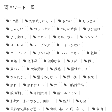
関連ワード一覧
CM品
お酒残りにくい
きつい
しっとり
しんどい
つらい症状
のどの粘膜
ひび割れ
よく寝れる
エキス
カルシウム
シャンプー
ストレス
テーピング
トイレが近い
ハーブティ
リンパ液
レバーエキス
乾燥
亜鉛
低体温
健康な髪
加齢
困る
夏バテ
大学受験
微熱
慢性肩こり
水がたまる
湯冷めしない
潤い肌
炭酸
疲れ
疲れにくい
癌
白内障予防
眼病予防
細胞賦活
総アルブミン
肌荒れ、肌にやさし、美肌、
錠剤
頭痛
風邪薬で具合が悪い
食欲不振、不眠、辛い、
髪油