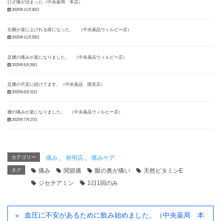
ひざ痛が治まった（中央薬局 本店）
2025年11月30日
右腕が楽に上げれる様になった。 （中央薬品ウィルビー店）
2025年11月29日
足腰の痛みが楽になりました。 （中央薬品ウィルビー店）
2025年9月29日
足腰の不安に続けてます。（中央薬品 国見店）
2025年8月31日
腰の痛みが楽になりました。 （中央薬品ウィルビー店）
2025年7月27日
カテゴリー
痛み
、
有明店
、
痛みケア
タグ
痛み
関節痛
眼の奥が痛い
天然ビタミンE
ジセチアミン
1日1回のみ
血圧に不安があるために飲み始めました。（中央薬局 本