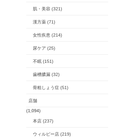
肌・美容 (321)
漢方薬 (71)
女性疾患 (214)
尿ケア (25)
不眠 (151)
歯槽膿漏 (32)
骨粗しょう症 (51)
店舗
(1,094)
本店 (237)
ウィルビー店 (219)