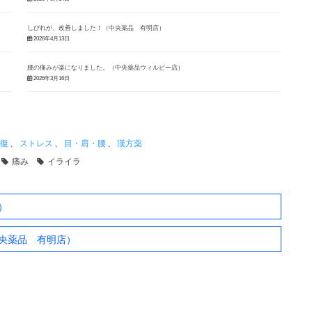
しびれが、改善しました！（中央薬品 有明店）
2026年4月13日
腰の痛みが楽になりました。（中央薬品ウィルビー店）
2026年3月16日
復
、
ストレス
、
目・肩・腰
、
漢方薬
痛み
イライラ
）
央薬品 有明店）