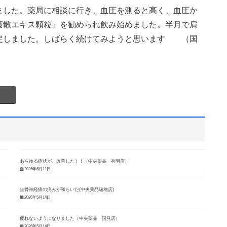
ました。薬局に相談に行き、血圧を測ると高く、血圧か
藤散エキス顆粒』を勧められ飲み始めました。半月で肩
定しました。しばらく続けてみようと思います （国
あらゆる症状が、改善した！！（中央薬品 有明店）
2026年6月11日
坐骨神経痛の痛みが和らいだ(中央薬品瑞穂店)
2026年5月14日
疲れないようになりました（中央薬品 国見店）
2026年5月14日