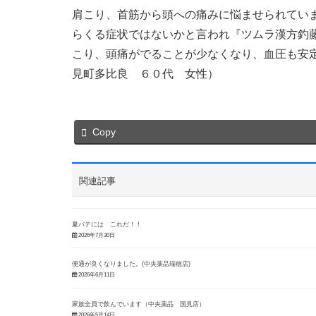
肩こり、首筋から頭への痛みに悩ませられてい
らくる症状ではないかと言われ『ツムラ漢方釣
こり、頭痛がでることが少なくなり、血圧も安
見町多比良 ６０代 女性）
Copy
関連記事
夏バテには これだ！！
2026年7月30日
便通が良くなりました。(中央薬品瑞穂店)
2026年6月11日
家族全員で飲んでいます（中央薬品 国見店）
2026年5月14日