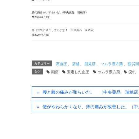
腰の痛みが、和らいだ。(中央薬品 瑞穂店)
2026年4月13日
毎日元気に過ごしています！（中央薬品 国見店）
2026年4月6日
カテゴリー
高血圧
、
店舗
、
国見店
、
ツムラ漢方薬
、
疲労回
タグ
頭痛
安定した血圧
ツムラ漢方薬
疲れ
腰と膝の痛みが和らいだ。 （中央薬品 瑞穂店
便がやわらかくなり、痔の痛みが改善した。（中