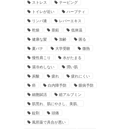
ストレス
テーピング
トイレが近い
ハーブティ
リンパ液
レバーエキス
乾燥
亜鉛
低体温
健康な髪
加齢
困る
夏バテ
大学受験
微熱
慢性肩こり
水がたまる
湯冷めしない
潤い肌
炭酸
疲れ
疲れにくい
癌
白内障予防
眼病予防
細胞賦活
総アルブミン
肌荒れ、肌にやさし、美肌、
錠剤
頭痛
風邪薬で具合が悪い