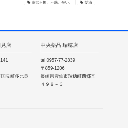
食欲不振、不眠、辛い、
髪油
国見店
中央薬品 瑞穂店
1141
tel.0957-77-2839
〒859-1206
市国見町多比良
長崎県雲仙市瑞穂町西郷辛
４９８－３