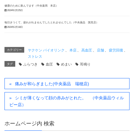
健康のために飲んでます（中央薬局 本店）
2024年2月25日
毎日きつくて、疲れがれませんでしたとれませんでした（中央薬品 国見店）
2024年2月18日
カテゴリー
ヤクケン バイオリンク
、
本店
、
高血圧
、
店舗
、
疲労回復
、
ストレス
タグ
ふらつき
血圧
めまい
耳鳴り
痛みが和らぎました(中央薬品 瑞穂店)
シミが薄くなって顔の赤みがとれた。 （中央薬品ウィル
ビー店）
ホームページ内 検索