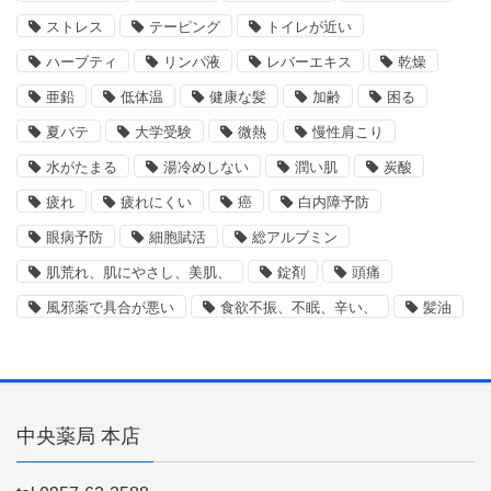
ストレス
テーピング
トイレが近い
ハーブティ
リンパ液
レバーエキス
乾燥
亜鉛
低体温
健康な髪
加齢
困る
夏バテ
大学受験
微熱
慢性肩こり
水がたまる
湯冷めしない
潤い肌
炭酸
疲れ
疲れにくい
癌
白内障予防
眼病予防
細胞賦活
総アルブミン
肌荒れ、肌にやさし、美肌、
錠剤
頭痛
風邪薬で具合が悪い
食欲不振、不眠、辛い、
髪油
中央薬局 本店