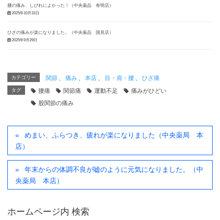
腰の痛み、しびれによかった！（中央薬品 有明店）
2025年10月31日
ひざの痛みが楽になりました。（中央薬品 国見店）
2025年9月29日
カテゴリー
関節
、
痛み
、
本店
、
目・肩・腰
、
ひざ痛
タグ
腰痛
関節痛
運動不足
痛みがひどい
股関節の痛み
めまい、ふらつき、疲れが楽になりました（中央薬局 本
店）
年末からの体調不良が嘘のように元気になりました。（中
央薬局 本店）
ホームページ内 検索