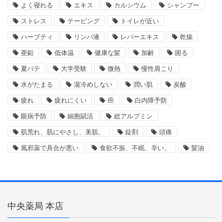
よく寝れる
エキス
カルシウム
シャンプー
ストレス
テーピング
トイレが近い
ハーブティ
リンパ液
レバーエキス
乾燥
亜鉛
低体温
健康な髪
加齢
困る
夏バテ
大学受験
微熱
慢性肩こり
水がたまる
湯冷めしない
潤い肌
炭酸
疲れ
疲れにくい
癌
白内障予防
眼病予防
細胞賦活
総アルブミン
肌荒れ、肌にやさし、美肌、
錠剤
頭痛
風邪薬で具合が悪い
食欲不振、不眠、辛い、
髪油
中央薬局 本店