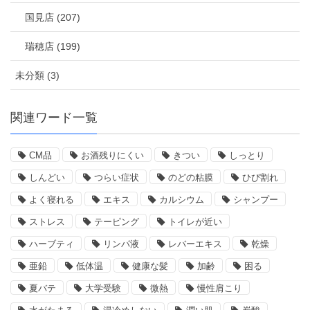
国見店 (207)
瑞穂店 (199)
未分類 (3)
関連ワード一覧
CM品
お酒残りにくい
きつい
しっとり
しんどい
つらい症状
のどの粘膜
ひび割れ
よく寝れる
エキス
カルシウム
シャンプー
ストレス
テーピング
トイレが近い
ハーブティ
リンパ液
レバーエキス
乾燥
亜鉛
低体温
健康な髪
加齢
困る
夏バテ
大学受験
微熱
慢性肩こり