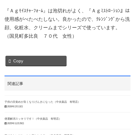
『Ａｇﾓｲｽﾁｬｰﾌｫｰﾑ』は泡切れがよく、『Ａｇﾐｽﾄﾛｰｼｮﾝ』は
使用感がべたべたしない。良かったので、ｸﾚﾝｼﾞﾝｸﾞから洗
顔、化粧水、クリームまでシリーズで使っています。
（国見町多比良 ７０代 女性）
Copy
関連記事
子供の目覚めが良くなりげんきになった（中央薬品 有明店）
2026年2月13日
便通解消スッキリです！（中央薬品 有明店）
2025年11月29日