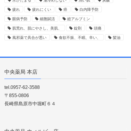
水がたまる
湯冷めしない
潤い肌
炭酸
疲れ
疲れにくい
癌
白内障予防
眼病予防
細胞賦活
総アルブミン
肌荒れ、肌にやさし、美肌、
錠剤
頭痛
風邪薬で具合が悪い
食欲不振、不眠、辛い、
髪油
中央薬局 本店
tel.0957-62-3588
〒855-0806
長崎県島原市中堀町６４