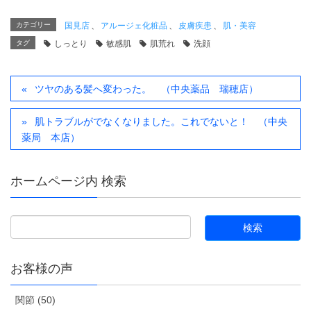
カテゴリー
国見店
、
アルージェ化粧品
、
皮膚疾患
、
肌・美容
タグ
しっとり
敏感肌
肌荒れ
洗顔
ツヤのある髪へ変わった。 （中央薬品 瑞穂店）
肌トラブルがでなくなりました。これでないと！ （中央
薬局 本店）
ホームページ内 検索
お客様の声
関節 (50)