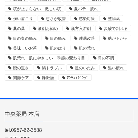
咳が止まらない、激しい咳
夏バテ 疲れ
強い肩こり
怠さが改善
感染対策
整腸薬
桑の葉
液剤お勧め
漢方入浴剤
炭酸で割れる
目の奥の痛み
目の痛み
睡眠改善
糖が下がる
美味しいお茶
肌のはり
肌の荒れ
肌荒れ 肌にやさしい 季節の変わり目
胃の不調
腰の重さ
腸トラブル
足のいたみ
酷い疲れ
関節ケア
静脈瘤
ｱﾝﾁｴｲｼﾞﾝｸﾞ
中央薬局 本店
tel.0957-62-3588