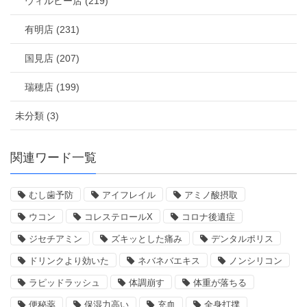
ウィルビー店 (219)
有明店 (231)
国見店 (207)
瑞穂店 (199)
未分類 (3)
関連ワード一覧
むし歯予防
アイフレイル
アミノ酸摂取
ウコン
コレステロールX
コロナ後遺症
ジセチアミン
ズキッとした痛み
デンタルポリス
ドリンクより効いた
ネバネバエキス
ノンシリコン
ラピッドラッシュ
体調崩す
体重が落ちる
便秘薬
保湿力高い
充血
全身打撲