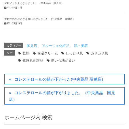
化粧ノリがよくなりました。（中央薬品 国見店）
2021年6月21日
荒れ性のかかとがきれいになりました。(中央薬品 有明店）
2021年2月19日
カテゴリー
国見店
、
アルージェ化粧品
、
肌・美容
タグ
乾燥
保湿クリーム
しっとり肌
カサカサ肌
敏感肌化粧品
使い心地が良い
コレステロールの値が下がった(中央薬品 瑞穂店)
コレステロールの値が下がりました。（中央薬品 国見
店）
ホームページ内 検索