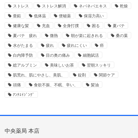
ストレス
ストレス解消
ネバネバエキス
乾燥
亜鉛
低体温
便秘薬
保湿力高い
健康な髪
充血
全身打撲
困る
夏バテ
夏バテ 疲れ
微熱
朝が楽に起きれる
桑の葉
水がたまる
疲れ
疲れにくい
癌
白内障予防
目の奥の痛み
細胞賦活
総アルブミン
美味しいお茶
翌朝スッキリ
肌荒れ、肌にやさし、美肌、
錠剤
関節ケア
頭痛
食欲不振、不眠、辛い、
髪油
ｱﾝﾁｴｲｼﾞﾝｸﾞ
中央薬局 本店