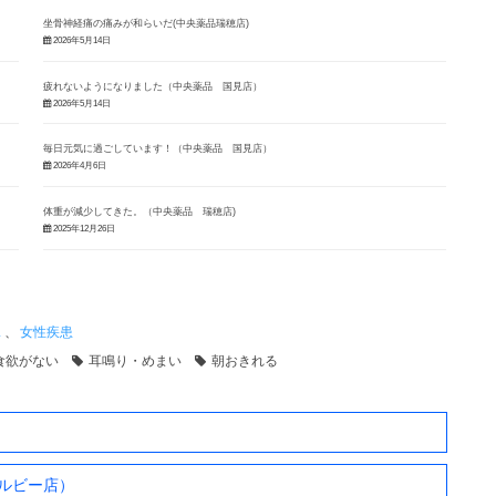
坐骨神経痛の痛みが和らいだ(中央薬品瑞穂店)
2026年5月14日
疲れないようになりました（中央薬品 国見店）
2026年5月14日
毎日元気に過ごしています！（中央薬品 国見店）
2026年4月6日
体重が減少してきた。（中央薬品 瑞穂店)
2025年12月26日
ス
、
女性疾患
食欲がない
耳鳴り・めまい
朝おきれる
ルビー店）