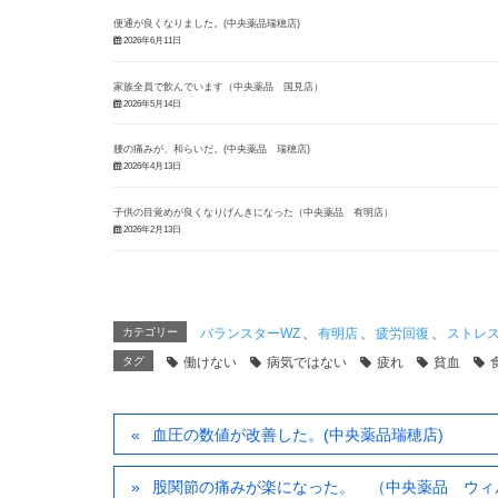
便通が良くなりました。(中央薬品瑞穂店)
2026年6月11日
家族全員で飲んでいます（中央薬品 国見店）
2026年5月14日
腰の痛みが、和らいだ。(中央薬品 瑞穂店)
2026年4月13日
子供の目覚めが良くなりげんきになった（中央薬品 有明店）
2026年2月13日
カテゴリー
バランスターWZ
、
有明店
、
疲労回復
、
ストレ
タグ
働けない
病気ではない
疲れ
貧血
血圧の数値が改善した。(中央薬品瑞穂店)
股関節の痛みが楽になった。 （中央薬品 ウィ