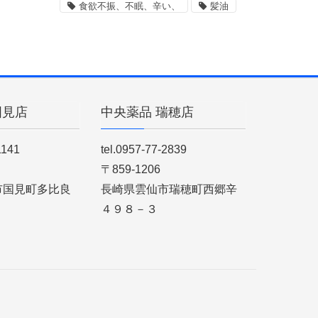
食欲不振、不眠、辛い、
髪油
国見店
中央薬品 瑞穂店
1141
tel.0957-77-2839
〒859-1206
市国見町多比良
長崎県雲仙市瑞穂町西郷辛
４９８－３