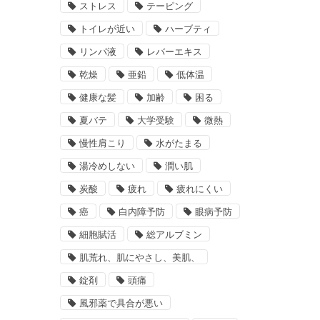
ストレス
テーピング
トイレが近い
ハーブティ
リンパ液
レバーエキス
乾燥
亜鉛
低体温
健康な髪
加齢
困る
夏バテ
大学受験
微熱
慢性肩こり
水がたまる
湯冷めしない
潤い肌
炭酸
疲れ
疲れにくい
癌
白内障予防
眼病予防
細胞賦活
総アルブミン
肌荒れ、肌にやさし、美肌、
錠剤
頭痛
風邪薬で具合が悪い