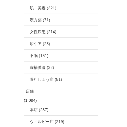
肌・美容 (321)
漢方薬 (71)
女性疾患 (214)
尿ケア (25)
不眠 (151)
歯槽膿漏 (32)
骨粗しょう症 (51)
店舗
(1,094)
本店 (237)
ウィルビー店 (219)