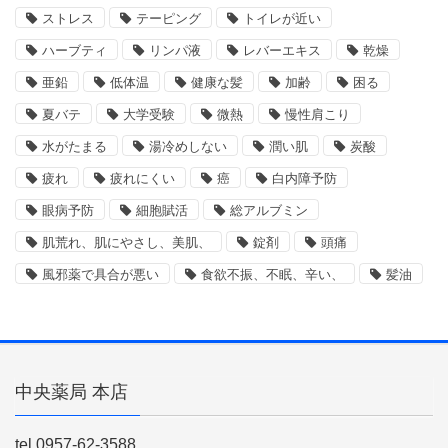
ストレス
テーピング
トイレが近い
ハーブティ
リンパ液
レバーエキス
乾燥
亜鉛
低体温
健康な髪
加齢
困る
夏バテ
大学受験
微熱
慢性肩こり
水がたまる
湯冷めしない
潤い肌
炭酸
疲れ
疲れにくい
癌
白内障予防
眼病予防
細胞賦活
総アルブミン
肌荒れ、肌にやさし、美肌、
錠剤
頭痛
風邪薬で具合が悪い
食欲不振、不眠、辛い、
髪油
中央薬局 本店
tel.0957-62-3588