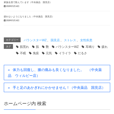
家族全員で飲んでいます（中央薬品 国見店）
2026年5月14日
疲れないようになりました（中央薬品 国見店）
2026年5月14日
カテゴリー
バランスターWZ
、
国見店
、
ストレス
、
女性疾患
タグ
肌荒れ
肌
艶
バランスターWZ
耳鳴り
疲れ
不眠
免疫
元気
イライラ
だるさ
体力も回復し、膝の痛みも良くなりました。 （中央薬
品 ウィルビー店）
手と足のあかぎれにかかせません！（中央薬品 国見店）
ホームページ内 検索