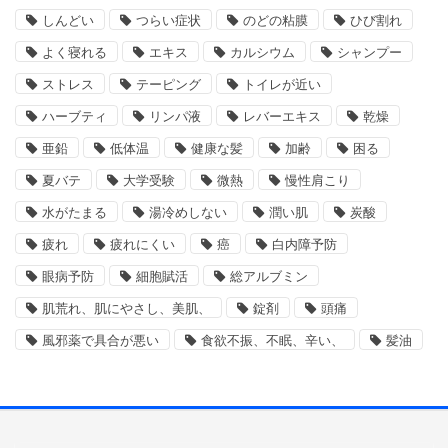
しんどい
つらい症状
のどの粘膜
ひび割れ
よく寝れる
エキス
カルシウム
シャンプー
ストレス
テーピング
トイレが近い
ハーブティ
リンパ液
レバーエキス
乾燥
亜鉛
低体温
健康な髪
加齢
困る
夏バテ
大学受験
微熱
慢性肩こり
水がたまる
湯冷めしない
潤い肌
炭酸
疲れ
疲れにくい
癌
白内障予防
眼病予防
細胞賦活
総アルブミン
肌荒れ、肌にやさし、美肌、
錠剤
頭痛
風邪薬で具合が悪い
食欲不振、不眠、辛い、
髪油