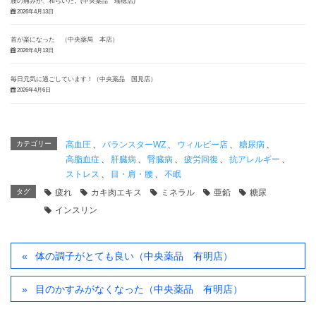
腰の痛みが、和らいだ。(中央薬品 瑞穂店)
2026年4月13日
首が楽になった （中央薬局 本店）
2026年4月13日
毎日元気に過ごしています！（中央薬品 国見店）
2026年4月6日
カテゴリー
高血圧
、
バランスターWZ
、
ウィルビー店
、
糖尿病
、
高脂血症
、
肝臓病
、
腎臓病
、
疲労回復
、
抗アレルギー
、
ストレス
、
目・肩・腰
、
不眠
タグ
疲れ
カキ肉エキス
ミネラル
亜鉛
糖尿
インスリン
体の調子がとても良い（中央薬品 有明店）
目のかすみがなくなった（中央薬品 有明店）