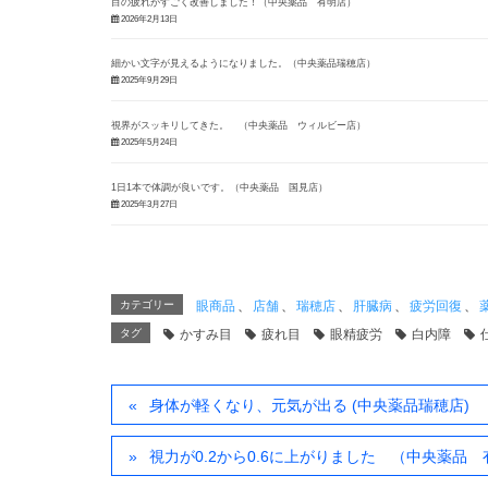
目の疲れがすごく改善しました！（中央薬品 有明店）
2026年2月13日
細かい文字が見えるようになりました。（中央薬品瑞穂店）
2025年9月29日
視界がスッキリしてきた。 （中央薬品 ウィルビー店）
2025年5月24日
1日1本で体調が良いです。（中央薬品 国見店）
2025年3月27日
カテゴリー
眼商品
、
店舗
、
瑞穂店
、
肝臓病
、
疲労回復
、
タグ
かすみ目
疲れ目
眼精疲労
白内障
身体が軽くなり、元気が出る (中央薬品瑞穂店)
視力が0.2から0.6に上がりました （中央薬品