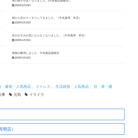
体の調子が良くなりました。(中央薬品瑞穂店）
2025年9月29日
朝から目がスッキリしてきました。（中央薬局 本店）
2025年5月24日
目のかすみが気にならなくなりました。（中央薬局 本店）
2025年4月25日
便秘が解消しました。中央薬品瑞穂店
2025年3月23日
薬・健食・人気商品
、
ストレス
、
生活雑貨・人気商品
、
目・肩・腰
仕事
元気
イライラ
 有明店）