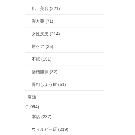
肌・美容 (321)
漢方薬 (71)
女性疾患 (214)
尿ケア (25)
不眠 (151)
歯槽膿漏 (32)
骨粗しょう症 (51)
店舗
(1,094)
本店 (237)
ウィルビー店 (219)