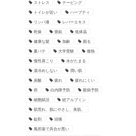
ストレス
テーピング
トイレが近い
ハーブティ
リンパ液
レバーエキス
乾燥
亜鉛
低体温
健康な髪
加齢
困る
夏バテ
大学受験
微熱
慢性肩こり
水がたまる
湯冷めしない
潤い肌
炭酸
疲れ
疲れにくい
癌
白内障予防
眼病予防
細胞賦活
総アルブミン
肌荒れ、肌にやさし、美肌、
錠剤
頭痛
風邪薬で具合が悪い