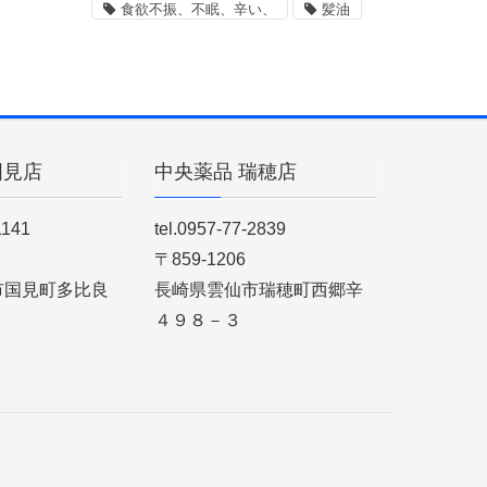
食欲不振、不眠、辛い、
髪油
国見店
中央薬品 瑞穂店
1141
tel.0957-77-2839
〒859-1206
市国見町多比良
長崎県雲仙市瑞穂町西郷辛
４９８－３