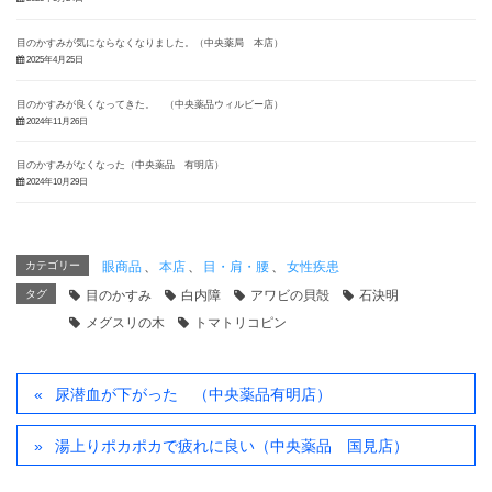
目のかすみが気にならなくなりました。（中央薬局 本店）
2025年4月25日
目のかすみが良くなってきた。 （中央薬品ウィルビー店）
2024年11月26日
目のかすみがなくなった（中央薬品 有明店）
2024年10月29日
カテゴリー
眼商品
、
本店
、
目・肩・腰
、
女性疾患
タグ
目のかすみ
白内障
アワビの貝殻
石決明
メグスリの木
トマトリコピン
尿潜血が下がった （中央薬品有明店）
湯上りポカポカで疲れに良い（中央薬品 国見店）