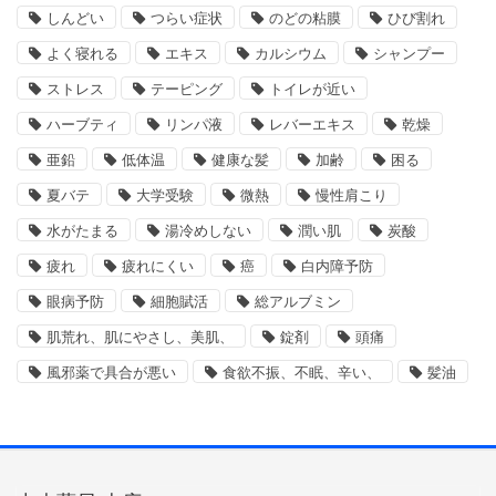
しんどい
つらい症状
のどの粘膜
ひび割れ
よく寝れる
エキス
カルシウム
シャンプー
ストレス
テーピング
トイレが近い
ハーブティ
リンパ液
レバーエキス
乾燥
亜鉛
低体温
健康な髪
加齢
困る
夏バテ
大学受験
微熱
慢性肩こり
水がたまる
湯冷めしない
潤い肌
炭酸
疲れ
疲れにくい
癌
白内障予防
眼病予防
細胞賦活
総アルブミン
肌荒れ、肌にやさし、美肌、
錠剤
頭痛
風邪薬で具合が悪い
食欲不振、不眠、辛い、
髪油