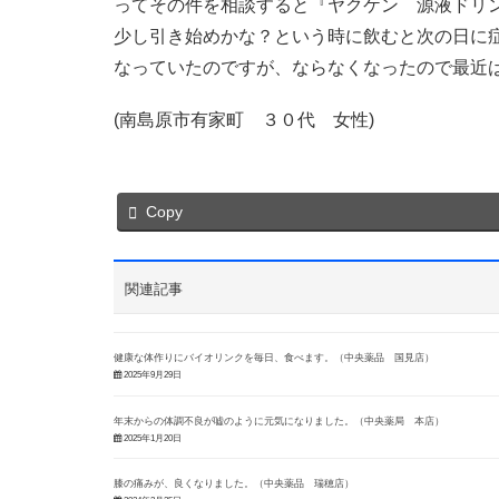
ってその件を相談すると『ヤクケン 源液ドリ
少し引き始めかな？という時に飲むと次の日に
なっていたのですが、ならなくなったので最近
(南島原市有家町 ３０代 女性)
Copy
関連記事
健康な体作りにバイオリンクを毎日、食べます。（中央薬品 国見店）
2025年9月29日
年末からの体調不良が嘘のように元気になりました。（中央薬局 本店）
2025年1月20日
膝の痛みが、良くなりました。（中央薬品 瑞穂店）