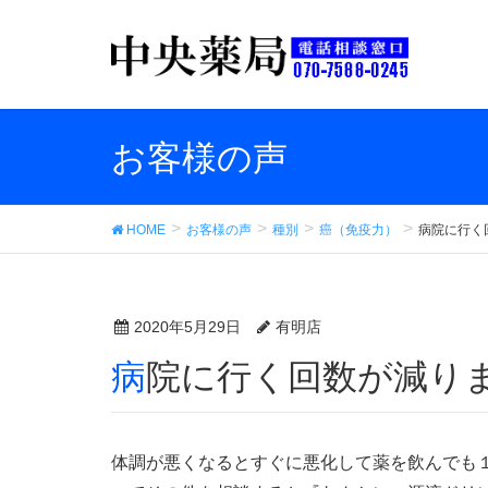
お客様の声
HOME
お客様の声
種別
癌（免疫力）
病院に行く
2020年5月29日
有明店
病院に行く回数が減り
体調が悪くなるとすぐに悪化して薬を飲んでも