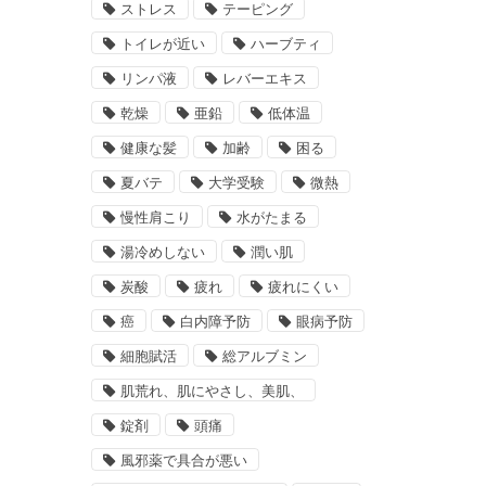
ストレス
テーピング
トイレが近い
ハーブティ
リンパ液
レバーエキス
乾燥
亜鉛
低体温
健康な髪
加齢
困る
夏バテ
大学受験
微熱
慢性肩こり
水がたまる
湯冷めしない
潤い肌
炭酸
疲れ
疲れにくい
癌
白内障予防
眼病予防
細胞賦活
総アルブミン
肌荒れ、肌にやさし、美肌、
錠剤
頭痛
風邪薬で具合が悪い