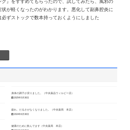
ンク』をすすめてもらったので、試してみたら、風邪の
症状が軽くなったのがわかります。悪化して副鼻腔炎に
は必ずストックで数本持っておくようにしました
身体の調子が戻りました。（中央薬品ウィルビー店）
2025年5月30日
疲れ、だるさがなくなりました。（中央薬局 本店）
2024年6月30日
健康のために飲んでます（中央薬局 本店）