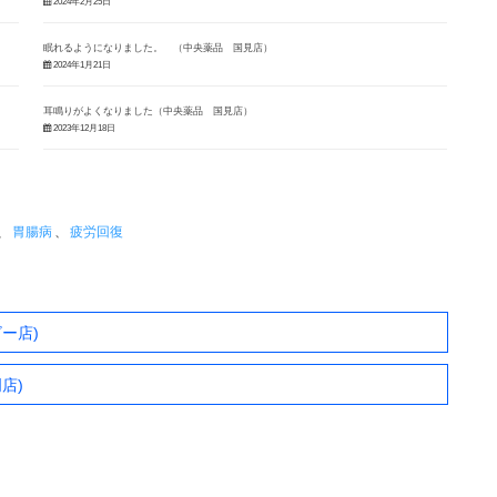
2024年2月25日
眠れるようになりました。 （中央薬品 国見店）
2024年1月21日
耳鳴りがよくなりました（中央薬品 国見店）
2023年12月18日
、
胃腸病
、
疲労回復
ー店)
店)