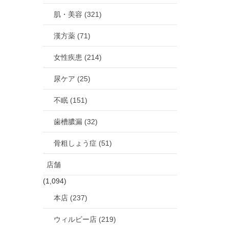
肌・美容 (321)
漢方薬 (71)
女性疾患 (214)
尿ケア (25)
不眠 (151)
歯槽膿漏 (32)
骨粗しょう症 (51)
店舗
(1,094)
本店 (237)
ウィルビー店 (219)