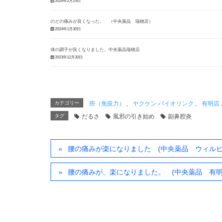
2024年2月25日
のどの痛みが良くなった。 （中央薬品 瑞穂店）
2024年1月30日
体の調子が良くなりました。中央薬品瑞穂店
2023年12月30日
カテゴリー
癌（免疫力）
、
ヤクケン バイオリンク
、
有明店
タグ
だるさ
風邪の引き始め
副鼻腔炎
腰の痛みが楽になりました (中央薬品 ウィルビ
腰の痛みが、楽になりました。 (中央薬品 有明