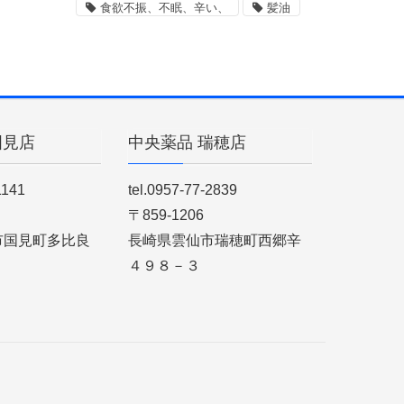
食欲不振、不眠、辛い、
髪油
国見店
中央薬品 瑞穂店
1141
tel.0957-77-2839
〒859-1206
市国見町多比良
長崎県雲仙市瑞穂町西郷辛
４９８－３