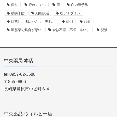
疲れ
疲れにくい
癌
白内障予防
眼病予防
細胞賦活
総アルブミン
肌荒れ、肌にやさし、美肌、
錠剤
頭痛
風邪薬で具合が悪い
食欲不振、不眠、辛い、
髪油
中央薬局 本店
tel.0957-62-3588
〒855-0806
長崎県島原市中堀町６４
中央薬品 ウィルビー店