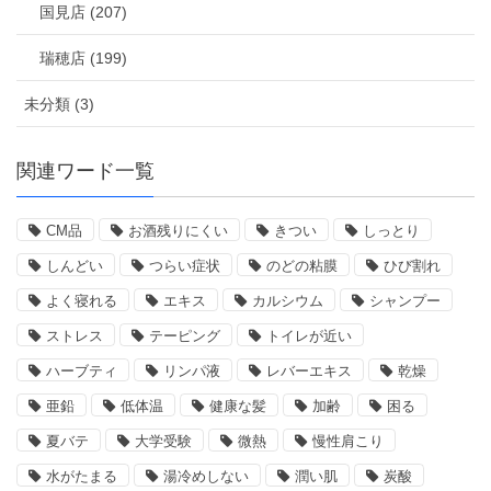
国見店 (207)
瑞穂店 (199)
未分類 (3)
関連ワード一覧
CM品
お酒残りにくい
きつい
しっとり
しんどい
つらい症状
のどの粘膜
ひび割れ
よく寝れる
エキス
カルシウム
シャンプー
ストレス
テーピング
トイレが近い
ハーブティ
リンパ液
レバーエキス
乾燥
亜鉛
低体温
健康な髪
加齢
困る
夏バテ
大学受験
微熱
慢性肩こり
水がたまる
湯冷めしない
潤い肌
炭酸