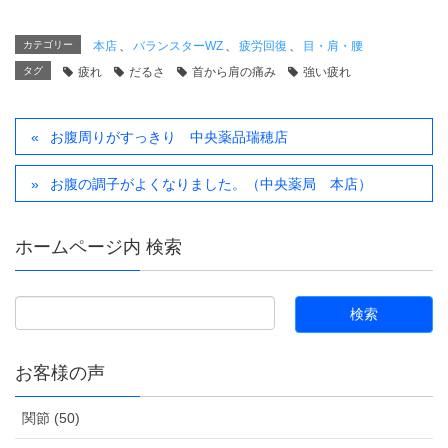
カテゴリー
本店
、
バランスターWZ
、
疲労回復
、
目・肩・腰
タグ
疲れ
だるさ
首から肩の痛み
強い疲れ
お腹周りがすっきり 中央薬品瑞穂店
お腹の調子がよくなりました。（中央薬局 本店）
ホームページ内 検索
お客様の声
関節 (50)