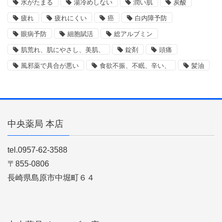
水がたまる
湯冷めしない
潤い肌
炭酸
疲れ
疲れにくい
癌
白内障予防
眼病予防
細胞賦活
総アルブミン
肌荒れ、肌にやさし、美肌、
錠剤
頭痛
風邪薬で具合が悪い
食欲不振、不眠、辛い、
髪油
中央薬局 本店
tel.0957-62-3588
〒855-0806
長崎県島原市中堀町６４