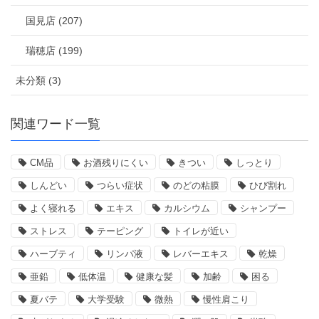
国見店 (207)
瑞穂店 (199)
未分類 (3)
関連ワード一覧
CM品
お酒残りにくい
きつい
しっとり
しんどい
つらい症状
のどの粘膜
ひび割れ
よく寝れる
エキス
カルシウム
シャンプー
ストレス
テーピング
トイレが近い
ハーブティ
リンパ液
レバーエキス
乾燥
亜鉛
低体温
健康な髪
加齢
困る
夏バテ
大学受験
微熱
慢性肩こり