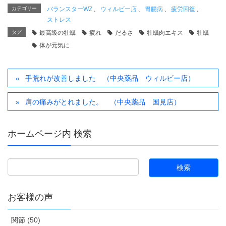
カテゴリー
バランスターWZ
、
ウィルビー店
、
胃腸病
、
疲労回復
、
ストレス
タグ
最高級の牡蠣
疲れ
だるさ
牡蠣肉エキス
牡蠣
体が元気に
手荒れが改善しました （中央薬品 ウィルビー店）
肩の痛みがとれました。 （中央薬品 国見店）
ホームページ内 検索
お客様の声
関節 (50)