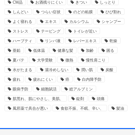
CM品
お酒残りにくい
きつい
しっとり
しんどい
つらい症状
のどの粘膜
ひび割れ
よく寝れる
エキス
カルシウム
シャンプー
ストレス
テーピング
トイレが近い
ハーブティ
リンパ液
レバーエキス
乾燥
亜鉛
低体温
健康な髪
加齢
困る
夏バテ
大学受験
微熱
慢性肩こり
水がたまる
湯冷めしない
潤い肌
炭酸
疲れ
疲れにくい
癌
白内障予防
眼病予防
細胞賦活
総アルブミン
肌荒れ、肌にやさし、美肌、
錠剤
頭痛
風邪薬で具合が悪い
食欲不振、不眠、辛い、
髪油