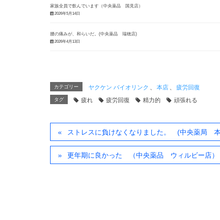
家族全員で飲んでいます（中央薬品 国見店）
2026年5月14日
腰の痛みが、和らいだ。(中央薬品 瑞穂店)
2026年4月13日
カテゴリー
ヤクケン バイオリンク
、
本店
、
疲労回復
タグ
疲れ
疲労回復
精力的
頑張れる
ストレスに負けなくなりました。 (中央薬局 本
更年期に良かった （中央薬品 ウィルビー店）