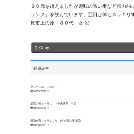
８０歳を超えましたが趣味の習い事など精力的
リンク』を飲んでいます。翌日は体もスッキリ
原市上の原 ８０代 女性)
Copy
関連記事
夏バテには これだ！！
2026年7月30日
病院の薬と一緒に （中央薬局 本店）
2026年6月22日
便通が良くなりました。(中央薬品瑞穂店)
2026年6月11日