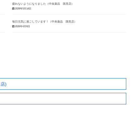
疲れないようになりました（中央薬品 国見店）
2026年5月14日
毎日元気に過ごしています！（中央薬品 国見店）
2026年4月6日
店)