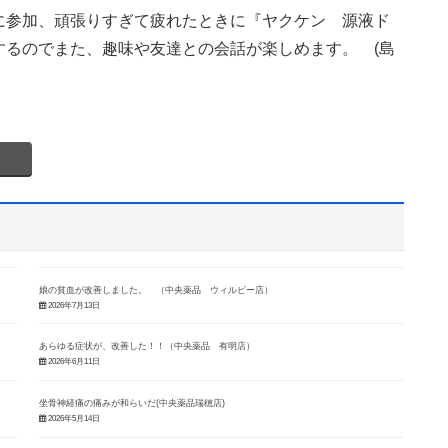
に参加、頑張りすぎて疲れたときに『ヤクケン 源液ド
するのでまた、趣味や友達との会話が楽しめます。 (島
娘の貧血が改善しました。 （中央薬品 ウィルビー店）
2026年7月13日
あらゆる症状が、改善した！！（中央薬品 有明店）
2026年6月11日
坐骨神経痛の痛みが和らいだ(中央薬品瑞穂店)
2026年5月14日