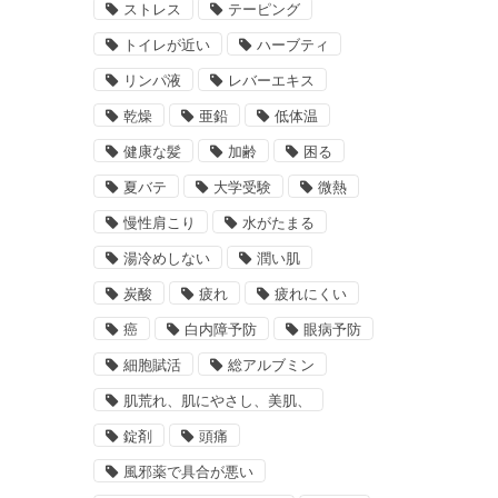
ストレス
テーピング
トイレが近い
ハーブティ
リンパ液
レバーエキス
乾燥
亜鉛
低体温
健康な髪
加齢
困る
夏バテ
大学受験
微熱
慢性肩こり
水がたまる
湯冷めしない
潤い肌
炭酸
疲れ
疲れにくい
癌
白内障予防
眼病予防
細胞賦活
総アルブミン
肌荒れ、肌にやさし、美肌、
錠剤
頭痛
風邪薬で具合が悪い