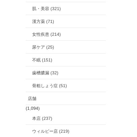
肌・美容 (321)
漢方薬 (71)
女性疾患 (214)
尿ケア (25)
不眠 (151)
歯槽膿漏 (32)
骨粗しょう症 (51)
店舗
(1,094)
本店 (237)
ウィルビー店 (219)