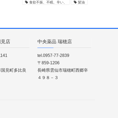
食欲不振、不眠、辛い、
髪油
国見店
中央薬品 瑞穂店
1141
tel.0957-77-2839
〒859-1206
市国見町多比良
長崎県雲仙市瑞穂町西郷辛
４９８－３