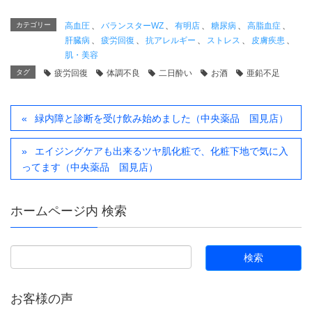
カテゴリー
高血圧
、
バランスターWZ
、
有明店
、
糖尿病
、
高脂血症
、
肝臓病
、
疲労回復
、
抗アレルギー
、
ストレス
、
皮膚疾患
、
肌・美容
タグ
疲労回復
体調不良
二日酔い
お酒
亜鉛不足
緑内障と診断を受け飲み始めました（中央薬品 国見店）
エイジングケアも出来るツヤ肌化粧で、化粧下地で気に入
ってます（中央薬品 国見店）
ホームページ内 検索
お客様の声