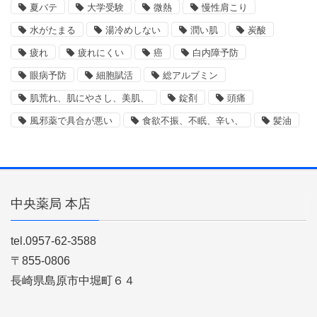
夏バテ
大学受験
微熱
慢性肩こり
水がたまる
湯冷めしない
潤い肌
炭酸
疲れ
疲れにくい
癌
白内障予防
眼病予防
細胞賦活
総アルブミン
肌荒れ、肌にやさし、美肌、
錠剤
頭痛
風邪薬で具合が悪い
食欲不振、不眠、辛い、
髪油
中央薬局 本店
tel.0957-62-3588
〒855-0806
長崎県島原市中堀町６４