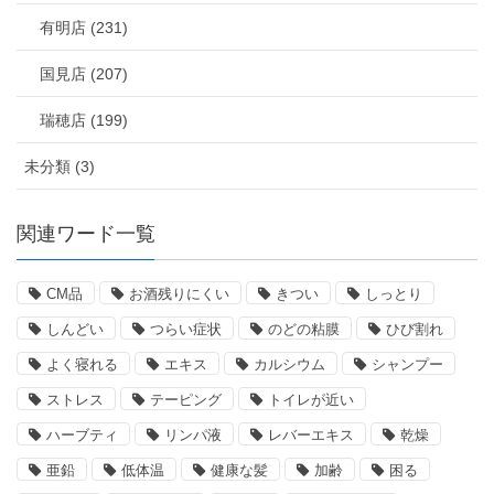
有明店 (231)
国見店 (207)
瑞穂店 (199)
未分類 (3)
関連ワード一覧
CM品
お酒残りにくい
きつい
しっとり
しんどい
つらい症状
のどの粘膜
ひび割れ
よく寝れる
エキス
カルシウム
シャンプー
ストレス
テーピング
トイレが近い
ハーブティ
リンパ液
レバーエキス
乾燥
亜鉛
低体温
健康な髪
加齢
困る