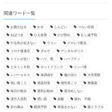
関連ワード一覧
お腹がはる
かき
しんどい
つらい症状
ねばつき
ひえ改善
ひび割れ
むし歯予防
やる気が起きない
ウコン
クロレラ配合
コロナ後遺症
ダルサ
デンタルポリス
トイレが近い
ハリ、艶
ハーブティ
ビタミンＢ剤
ホットドリンク
リンパ液
レバーエキス
体調崩す
傷の治り
大学受験
強い肩こり
感染対策
慢性肩こり
整腸薬
毎日の散歩
液剤お勧め
湯冷めしない
漢方入浴剤
潤い肌
炭酸
疲れ 不眠
目の痛み
眼病予防
胃薬きかない
腸トラブル