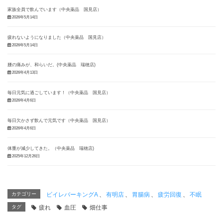
家族全員で飲んでいます（中央薬品 国見店）
2026年5月14日
疲れないようになりました（中央薬品 国見店）
2026年5月14日
腰の痛みが、和らいだ。(中央薬品 瑞穂店)
2026年4月13日
毎日元気に過ごしています！（中央薬品 国見店）
2026年4月6日
毎日欠かさず飲んで元気です（中央薬品 国見店）
2026年4月6日
体重が減少してきた。（中央薬品 瑞穂店)
2025年12月26日
カテゴリー
ビイレバーキングA
、
有明店
、
胃腸病
、
疲労回復
、
不眠
タグ
疲れ
血圧
畑仕事