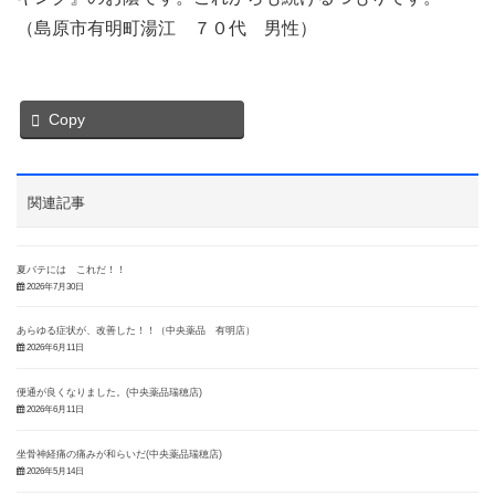
（島原市有明町湯江 ７０代 男性）
Copy
関連記事
夏バテには これだ！！
2026年7月30日
あらゆる症状が、改善した！！（中央薬品 有明店）
2026年6月11日
便通が良くなりました。(中央薬品瑞穂店)
2026年6月11日
坐骨神経痛の痛みが和らいだ(中央薬品瑞穂店)
2026年5月14日