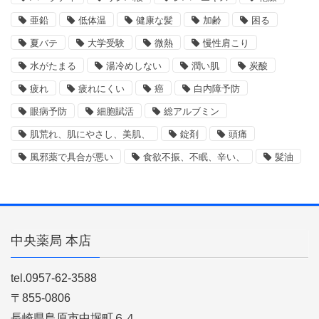
亜鉛
低体温
健康な髪
加齢
困る
夏バテ
大学受験
微熱
慢性肩こり
水がたまる
湯冷めしない
潤い肌
炭酸
疲れ
疲れにくい
癌
白内障予防
眼病予防
細胞賦活
総アルブミン
肌荒れ、肌にやさし、美肌、
錠剤
頭痛
風邪薬で具合が悪い
食欲不振、不眠、辛い、
髪油
中央薬局 本店
tel.0957-62-3588
〒855-0806
長崎県島原市中堀町６４