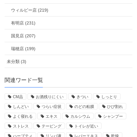
ウィルビー店 (219)
有明店 (231)
国見店 (207)
瑞穂店 (199)
未分類 (3)
関連ワード一覧
CM品
お酒残りにくい
きつい
しっとり
しんどい
つらい症状
のどの粘膜
ひび割れ
よく寝れる
エキス
カルシウム
シャンプー
ストレス
テーピング
トイレが近い
ハーブティ
リンパ液
レバーエキス
乾燥