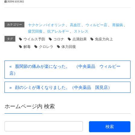
2025年10月28日
カテゴリー
ヤクケン バイオリンク
、
高血圧
、
ウィルビー店
、
胃腸病
、
疲労回復
、
抗アレルギー
、
ストレス
タグ
ウイルス予防
コロナ
点滴効果
免疫力向上
解毒
クロレラ
体力回復
股関節の痛みが楽になった。 （中央薬品 ウィルビー
店）
顔のシミが薄くなりました。（中央薬品 国見店）
ホームページ内 検索