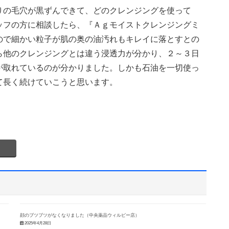
りの毛穴が黒ずんできて、どのクレンジングを使って
ッフの方に相談したら、『Ａｇモイストクレンジングミ
ので細かい粒子が肌の奥の油汚れもキレイに落とすとの
ら他のクレンジングとは違う浸透力が分かり、２～３日
が取れているのが分かりました。しかも石油を一切使っ
て長く続けていこうと思います。
顔のブツブツがなくなりました（中央薬品ウィルビー店）
2025年4月28日