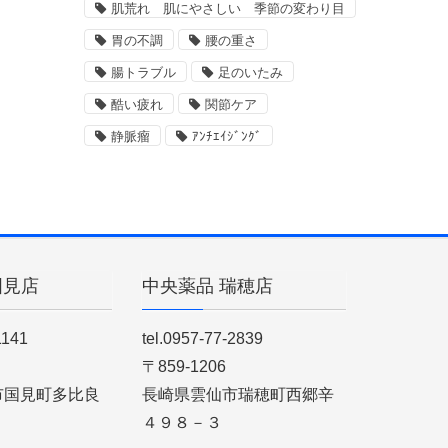
肌荒れ 肌にやさしい 季節の変わり目
胃の不調
腰の重さ
腸トラブル
足のいたみ
酷い疲れ
関節ケア
静脈瘤
ｱﾝﾁｴｲｼﾞﾝｸﾞ
国見店
中央薬品 瑞穂店
1141
tel.0957-77-2839
〒859-1206
市国見町多比良
長崎県雲仙市瑞穂町西郷辛
４９８－３