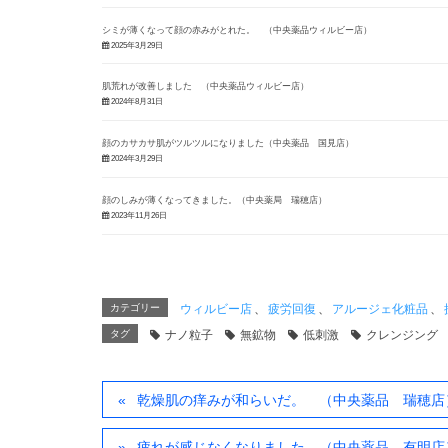
シミが薄くなって顔の赤みがとれた。 （中央薬品ウィルビー店）
2025年3月29日
肌荒れが改善しました （中央薬品ウィルビー店）
2024年8月31日
顔のカサカサ肌がツルツルになりました（中央薬品 国見店）
2024年3月29日
顔のしみが薄くなってきました。（中央薬局 瑞穂店）
2023年11月26日
カテゴリー
ウィルビー店
、
疲労回復
、
アルージェ化粧品
、
タグ
ナノ粒子
無鉱物
低刺激
クレンジング
乾燥肌の痒みが和らいだ。 （中央薬品 瑞穂店
疲れが感じなくなりました。（中央薬品 有明店