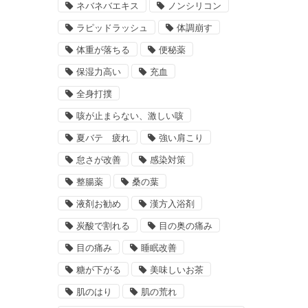
ネバネバエキス
ノンシリコン
ラピッドラッシュ
体調崩す
体重が落ちる
便秘薬
保湿力高い
充血
全身打撲
咳が止まらない、激しい咳
夏バテ 疲れ
強い肩こり
怠さが改善
感染対策
整腸薬
桑の葉
液剤お勧め
漢方入浴剤
炭酸で割れる
目の奥の痛み
目の痛み
睡眠改善
糖が下がる
美味しいお茶
肌のはり
肌の荒れ