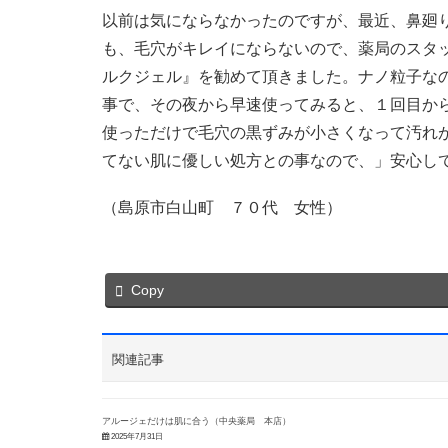
以前は気にならなかったのですが、最近、鼻廻
も、毛穴がキレイにならないので、薬局のスタ
ルクジェル』を勧めて頂きました。ナノ粒子な
事で、その夜から早速使ってみると、１回目か
使っただけで毛穴の黒ずみが小さくなって汚れ
てない肌に優しい処方との事なので、」安心し
（島原市白山町 ７０代 女性）
Copy
関連記事
アルージェだけは肌に合う（中央薬局 本店）
2025年7月31日