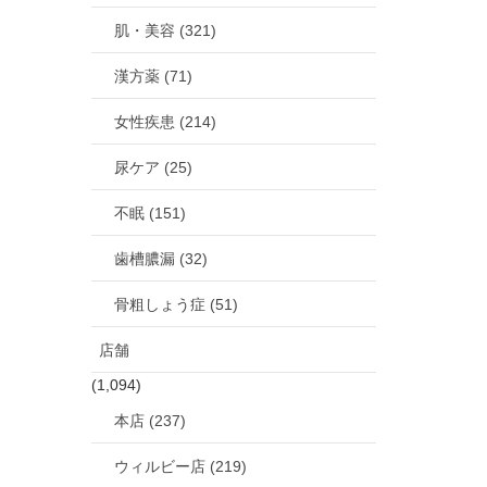
肌・美容 (321)
漢方薬 (71)
女性疾患 (214)
尿ケア (25)
不眠 (151)
歯槽膿漏 (32)
骨粗しょう症 (51)
店舗
(1,094)
本店 (237)
ウィルビー店 (219)