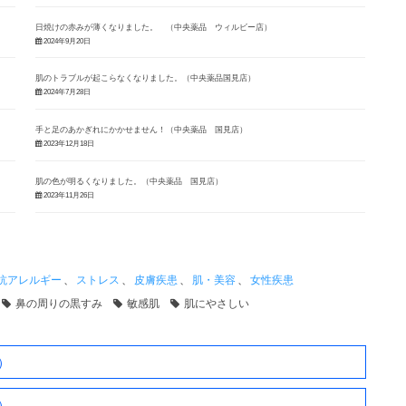
日焼けの赤みが薄くなりました。 （中央薬品 ウィルビー店）
2024年9月20日
肌のトラブルが起こらなくなりました。（中央薬品国見店）
2024年7月28日
手と足のあかぎれにかかせません！（中央薬品 国見店）
2023年12月18日
肌の色が明るくなりました。（中央薬品 国見店）
2023年11月26日
抗アレルギー
、
ストレス
、
皮膚疾患
、
肌・美容
、
女性疾患
鼻の周りの黒すみ
敏感肌
肌にやさしい
）
）