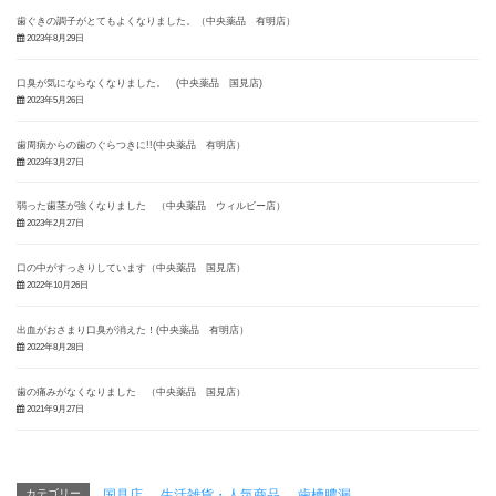
歯ぐきの調子がとてもよくなりました。（中央薬品 有明店）
2023年8月29日
口臭が気にならなくなりました。 (中央薬品 国見店)
2023年5月26日
歯周病からの歯のぐらつきに!!(中央薬品 有明店）
2023年3月27日
弱った歯茎が強くなりました （中央薬品 ウィルビー店）
2023年2月27日
口の中がすっきりしています（中央薬品 国見店）
2022年10月26日
出血がおさまり口臭が消えた！(中央薬品 有明店）
2022年8月28日
歯の痛みがなくなりました （中央薬品 国見店）
2021年9月27日
カテゴリー
国見店
、
生活雑貨・人気商品
、
歯槽膿漏