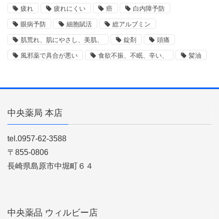
疲れ
疲れにくい
癌
白内障予防
眼病予防
細胞賦活
総アルブミン
肌荒れ、肌にやさし、美肌、
錠剤
頭痛
風邪薬で具合が悪い
食欲不振、不眠、辛い、
髪油
中央薬局 本店
tel.0957-62-3588
〒855-0806
長崎県島原市中堀町６４
中央薬品 ウィルビー店