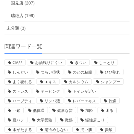
国見店 (207)
瑞穂店 (199)
未分類 (3)
関連ワード一覧
CM品
お酒残りにくい
きつい
しっとり
しんどい
つらい症状
のどの粘膜
ひび割れ
よく寝れる
エキス
カルシウム
シャンプー
ストレス
テーピング
トイレが近い
ハーブティ
リンパ液
レバーエキス
乾燥
亜鉛
低体温
健康な髪
加齢
困る
夏バテ
大学受験
微熱
慢性肩こり
水がたまる
湯冷めしない
潤い肌
炭酸