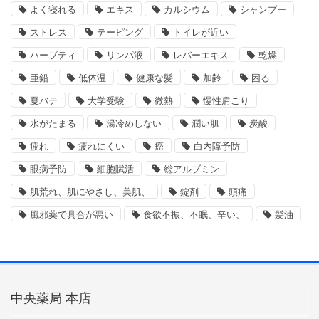
よく寝れる
エキス
カルシウム
シャンプー
ストレス
テーピング
トイレが近い
ハーブティ
リンパ液
レバーエキス
乾燥
亜鉛
低体温
健康な髪
加齢
困る
夏バテ
大学受験
微熱
慢性肩こり
水がたまる
湯冷めしない
潤い肌
炭酸
疲れ
疲れにくい
癌
白内障予防
眼病予防
細胞賦活
総アルブミン
肌荒れ、肌にやさし、美肌、
錠剤
頭痛
風邪薬で具合が悪い
食欲不振、不眠、辛い、
髪油
中央薬局 本店