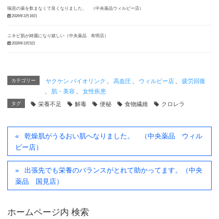
喘息の薬を飲まなくて良くなりました。 （中央薬品ウィルビー店）
2026年3月16日
ニキビ肌が綺麗になり嬉しい（中央薬品 有明店）
2026年3月5日
カテゴリー
ヤクケン バイオリンク
、
高血圧
、
ウィルビー店
、
疲労回復
、
肌・美容
、
女性疾患
タグ
栄養不足
解毒
便秘
食物繊維
クロレラ
乾燥肌がうるおい肌へなりました。 （中央薬品 ウィル
ビー店）
出張先でも栄養のバランスがとれて助かってます。（中央
薬品 国見店）
ホームページ内 検索