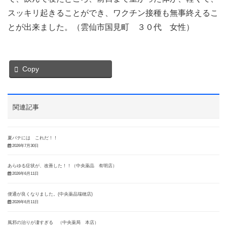
スッキリ起きることができ、ワクチン接種も無事終えるこ
とが出来ました。（雲仙市国見町 ３０代 女性）
Copy
関連記事
夏バテには これだ！！
2026年7月30日
あらゆる症状が、改善した！！（中央薬品 有明店）
2026年6月11日
便通が良くなりました。(中央薬品瑞穂店)
2026年6月11日
風邪の治りが凄すぎる （中央薬局 本店）