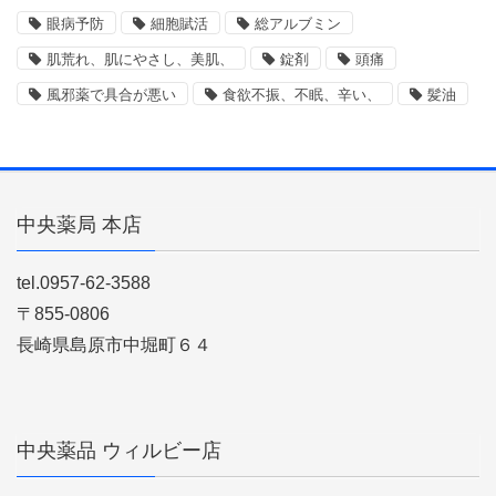
眼病予防
細胞賦活
総アルブミン
肌荒れ、肌にやさし、美肌、
錠剤
頭痛
風邪薬で具合が悪い
食欲不振、不眠、辛い、
髪油
中央薬局 本店
tel.0957-62-3588
〒855-0806
長崎県島原市中堀町６４
中央薬品 ウィルビー店