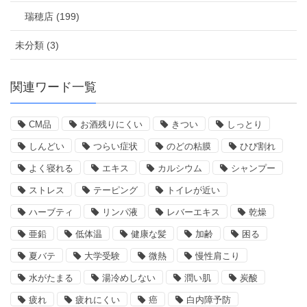
瑞穂店 (199)
未分類 (3)
関連ワード一覧
CM品
お酒残りにくい
きつい
しっとり
しんどい
つらい症状
のどの粘膜
ひび割れ
よく寝れる
エキス
カルシウム
シャンプー
ストレス
テーピング
トイレが近い
ハーブティ
リンパ液
レバーエキス
乾燥
亜鉛
低体温
健康な髪
加齢
困る
夏バテ
大学受験
微熱
慢性肩こり
水がたまる
湯冷めしない
潤い肌
炭酸
疲れ
疲れにくい
癌
白内障予防