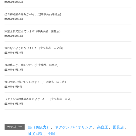
2026年5月31日
坐骨神経痛の痛みが和らいだ(中央薬品瑞穂店)
2026年5月14日
家族全員で飲んでいます（中央薬品 国見店）
2026年5月14日
疲れないようになりました（中央薬品 国見店）
2026年5月14日
腰の痛みが、和らいだ。(中央薬品 瑞穂店)
2026年4月13日
毎日元気に過ごしています！（中央薬品 国見店）
2026年4月6日
ワクチン後の体調不良によかった！（中央薬局 本店）
2026年3月15日
カテゴリー
癌（免疫力）
、
ヤクケン バイオリンク
、
高血圧
、
国見店
、
疲労回復
、
不眠