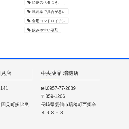
頭皮のベタつき、
風邪薬で具合が悪い
食用コンドロイチン
飲みやすい液剤
国見店
中央薬品 瑞穂店
1141
tel.0957-77-2839
〒859-1206
市国見町多比良
長崎県雲仙市瑞穂町西郷辛
４９８－３