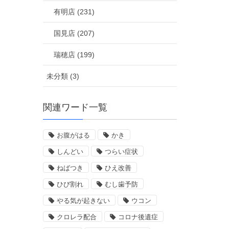
有明店 (231)
国見店 (207)
瑞穂店 (199)
未分類 (3)
関連ワード一覧
お腹がはる
かき
しんどい
つらい症状
ねばつき
ひえ改善
ひび割れ
むし歯予防
やる気が起きない
ウコン
クロレラ配合
コロナ後遺症