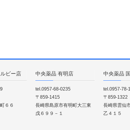
ィルビー店
中央薬品 有明店
中央薬品 
89
tel.0957-68-0235
tel.0957-78-
〒859-1415
〒859-1322
町６６
長崎県島原市有明町大三東
長崎県雲仙
戊６９９－１
乙４１５