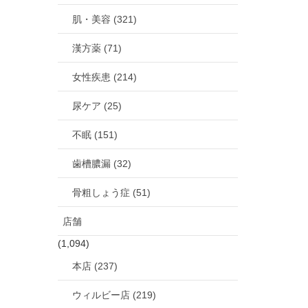
肌・美容 (321)
漢方薬 (71)
女性疾患 (214)
尿ケア (25)
不眠 (151)
歯槽膿漏 (32)
骨粗しょう症 (51)
店舗
(1,094)
本店 (237)
ウィルビー店 (219)