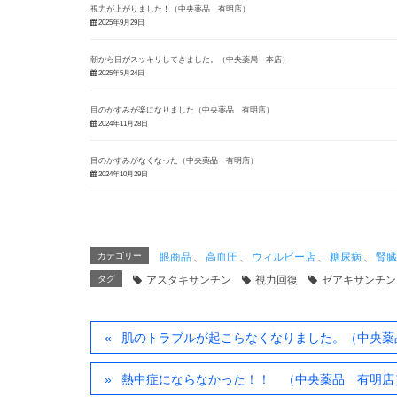
視力が上がりました！（中央薬品 有明店）
2025年9月29日
朝から目がスッキリしてきました。（中央薬局 本店）
2025年5月24日
目のかすみが楽になりました（中央薬品 有明店）
2024年11月28日
目のかすみがなくなった（中央薬品 有明店）
2024年10月29日
カテゴリー
眼商品
、
高血圧
、
ウィルビー店
、
糖尿病
、
腎臓
タグ
アスタキサンチン
視力回復
ゼアキサンチン
肌のトラブルが起こらなくなりました。（中央薬
熱中症にならなかった！！ （中央薬品 有明店