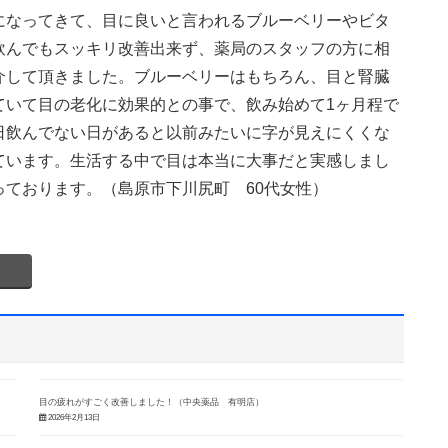
になってきて、目に良いと言われるブルーベリーやビタ
飲んでもスッキリ改善出来ず、薬局のスタッフの方に相
介して頂きました。ブルーベリーはもちろん、目と腎臓
ていて目の老化に効果的との事で、飲み始めて1ヶ月程で
日飲んでない日があると以前みたいに字が見えにくくな
ています。生活する中で目は本当に大事だと実感しまし
ております。（島原市下川尻町 60代女性）
目の疲れがすごく改善しました！（中央薬品 有明店）
2026年2月13日