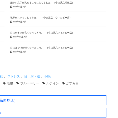
細かい文字が見えるようになりました。（中央薬品瑞穂店）
2025年9月29日
視界がスッキリしてきた。 （中央薬品 ウィルビー店）
2025年5月24日
目のかすみが良くなってきた。 （中央薬品ウィルビー店）
2024年11月26日
目のぼやけが軽くなりました。 （中央薬品ウィルビー店）
2024年6月28日
病
、
ストレス
、
目・肩・腰
、
不眠
老眼
ブルーベリー
ルテイン
かすみ目
品国見店）
）