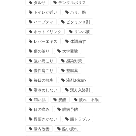
ダルサ
デンタルポリス
トイレが近い
ハリ、艶
ハーブティ
ビタミンＢ剤
ホットドリンク
リンパ液
レバーエキス
体調崩す
傷の治り
大学受験
強い肩こり
感染対策
慢性肩こり
整腸薬
毎日の散歩
液剤お勧め
湯冷めしない
漢方入浴剤
潤い肌
炭酸
疲れ 不眠
目の痛み
眼病予防
胃薬きかない
腸トラブル
腸内改善
酷い疲れ