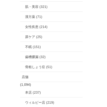
肌・美容 (321)
漢方薬 (71)
女性疾患 (214)
尿ケア (25)
不眠 (151)
歯槽膿漏 (32)
骨粗しょう症 (51)
店舗
(1,094)
本店 (237)
ウィルビー店 (219)