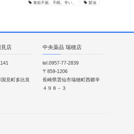
食欲不振、不眠、辛い、
髪油
国見店
中央薬品 瑞穂店
1141
tel.0957-77-2839
〒859-1206
市国見町多比良
長崎県雲仙市瑞穂町西郷辛
４９８－３