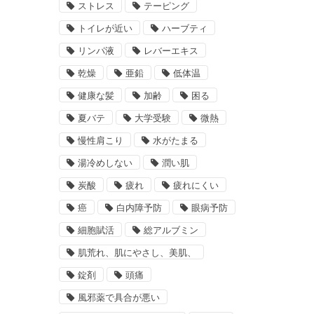
ストレス
テーピング
トイレが近い
ハーブティ
リンパ液
レバーエキス
乾燥
亜鉛
低体温
健康な髪
加齢
困る
夏バテ
大学受験
微熱
慢性肩こり
水がたまる
湯冷めしない
潤い肌
炭酸
疲れ
疲れにくい
癌
白内障予防
眼病予防
細胞賦活
総アルブミン
肌荒れ、肌にやさし、美肌、
錠剤
頭痛
風邪薬で具合が悪い