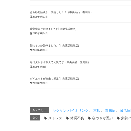
あらゆる症状が、改善した！！（中央薬品 有明店）
2026年6月11日
味覚障害が治りました(中央薬品瑞穂店)
2026年5月14日
顔のキズが治りました。(中央薬品瑞穂店)
2026年4月13日
毎日欠かさず飲んで元気です（中央薬品 国見店）
2026年4月6日
ダイエットが出来て満足(中央薬品瑞穂店)
2026年2月16日
カテゴリー
ヤクケン バイオリンク
、
本店
、
胃腸病
、
疲労回
タグ
ストレス
体調不良
寝つきが悪い
栄養