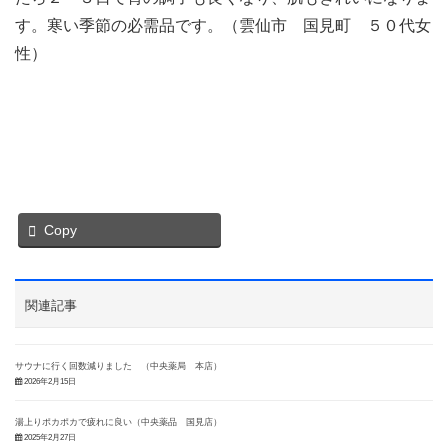
す。寒い季節の必需品です。（雲仙市 国見町 ５０代女
性）
Copy
関連記事
サウナに行く回数減りました （中央薬局 本店）
2026年2月15日
湯上りポカポカで疲れに良い（中央薬品 国見店）
2025年2月27日