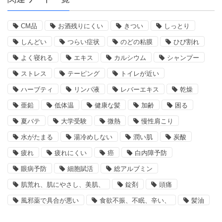
CM品
お酒残りにくい
きつい
しっとり
しんどい
つらい症状
のどの粘膜
ひび割れ
よく寝れる
エキス
カルシウム
シャンプー
ストレス
テーピング
トイレが近い
ハーブティ
リンパ液
レバーエキス
乾燥
亜鉛
低体温
健康な髪
加齢
困る
夏バテ
大学受験
微熱
慢性肩こり
水がたまる
湯冷めしない
潤い肌
炭酸
疲れ
疲れにくい
癌
白内障予防
眼病予防
細胞賦活
総アルブミン
肌荒れ、肌にやさし、美肌、
錠剤
頭痛
風邪薬で具合が悪い
食欲不振、不眠、辛い、
髪油