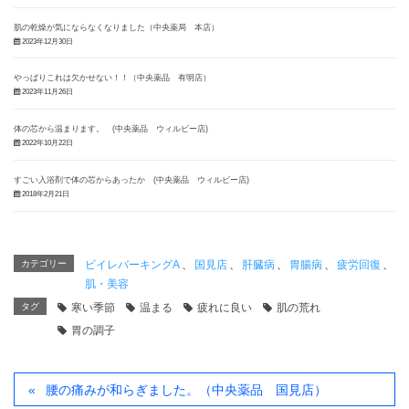
肌の乾燥が気にならなくなりました（中央薬局 本店）
2023年12月30日
やっぱりこれは欠かせない！！（中央薬品 有明店）
2023年11月26日
体の芯から温まります。 (中央薬品 ウィルビー店)
2022年10月22日
すごい入浴剤で体の芯からあったか (中央薬品 ウィルビー店)
2018年2月21日
カテゴリー
ビイレバーキングA
、
国見店
、
肝臓病
、
胃腸病
、
疲労回復
、
肌・美容
タグ
寒い季節
温まる
疲れに良い
肌の荒れ
胃の調子
腰の痛みが和らぎました。（中央薬品 国見店）