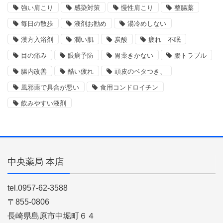
強い肩こり
感染対策
慢性肩こり
整腸薬
毎日の散歩
液剤お勧め
湯冷めしない
漢方入浴剤
潤い肌
炭酸
疲れ 不眠
目の痛み
眼病予防
胃薬きかない
腸トラブル
腸内改善
酷い疲れ
頭皮のベタつき、
風邪薬で具合が悪い
食用コンドロイチン
飲みやすい液剤
中央薬局 本店
tel.0957-62-3588
〒855-0806
長崎県島原市中堀町６４