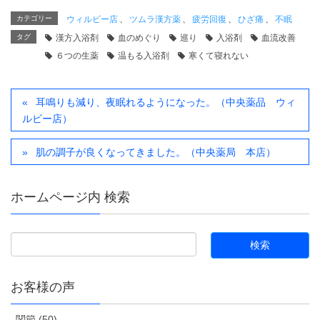
カテゴリー
ウィルビー店
、
ツムラ漢方薬
、
疲労回復
、
ひざ痛
、
不眠
タグ
漢方入浴剤
血のめぐり
巡り
入浴剤
血流改善
６つの生薬
温もる入浴剤
寒くて寝れない
耳鳴りも減り、夜眠れるようになった。（中央薬品 ウィ
ルビー店）
肌の調子が良くなってきました。（中央薬局 本店）
ホームページ内 検索
お客様の声
関節 (50)