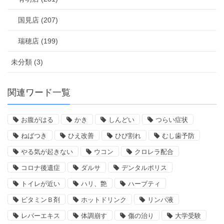
国見店 (207)
瑞穂店 (199)
未分類 (3)
関連ワード一覧
お腹がはる
かき
しんどい
つらい症状
ねばつき
ひえ改善
ひび割れ
むし歯予防
やる気が起きない
ウコン
クロレラ配合
コロナ後遺症
ダルサ
デンタルポリス
トイレが近い
ハリ、艶
ハーブティ
ビタミンＢ剤
ホットドリンク
リンパ液
レバーエキス
体調崩す
傷の治り
大学受験