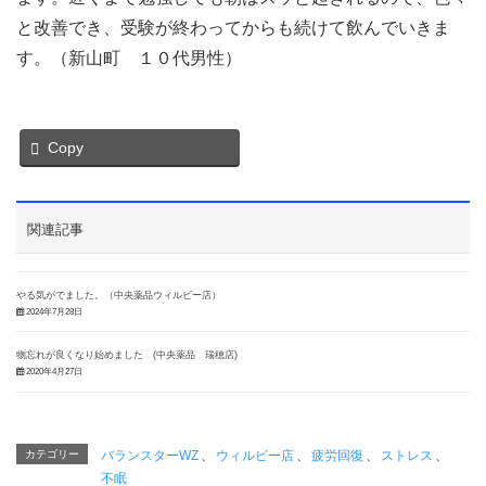
と改善でき、受験が終わってからも続けて飲んでいきま
す。（新山町 １０代男性）
Copy
関連記事
やる気がでました。（中央薬品ウィルビー店）
2024年7月28日
物忘れが良くなり始めました (中央薬品 瑞穂店)
2020年4月27日
カテゴリー
バランスターWZ
、
ウィルビー店
、
疲労回復
、
ストレス
、
不眠