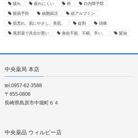
疲れ
疲れにくい
癌
白内障予防
眼病予防
細胞賦活
総アルブミン
肌荒れ、肌にやさし、美肌、
錠剤
頭痛
風邪薬で具合が悪い
食欲不振、不眠、辛い、
髪油
中央薬局 本店
tel.0957-62-3588
〒855-0806
長崎県島原市中堀町６４
中央薬品 ウィルビー店