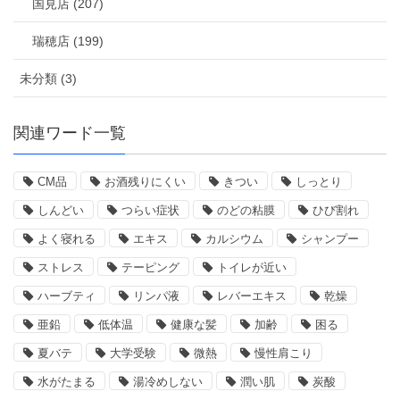
国見店 (207)
瑞穂店 (199)
未分類 (3)
関連ワード一覧
CM品
お酒残りにくい
きつい
しっとり
しんどい
つらい症状
のどの粘膜
ひび割れ
よく寝れる
エキス
カルシウム
シャンプー
ストレス
テーピング
トイレが近い
ハーブティ
リンパ液
レバーエキス
乾燥
亜鉛
低体温
健康な髪
加齢
困る
夏バテ
大学受験
微熱
慢性肩こり
水がたまる
湯冷めしない
潤い肌
炭酸