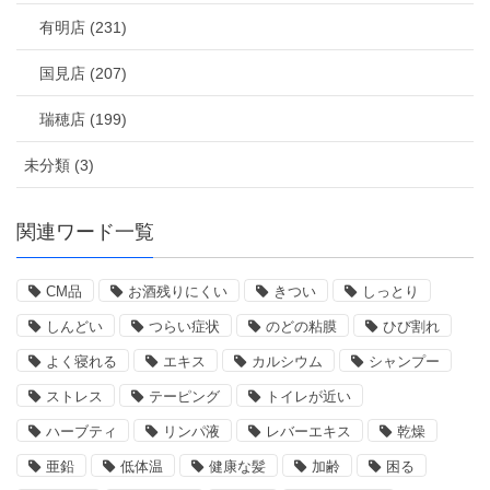
有明店 (231)
国見店 (207)
瑞穂店 (199)
未分類 (3)
関連ワード一覧
CM品
お酒残りにくい
きつい
しっとり
しんどい
つらい症状
のどの粘膜
ひび割れ
よく寝れる
エキス
カルシウム
シャンプー
ストレス
テーピング
トイレが近い
ハーブティ
リンパ液
レバーエキス
乾燥
亜鉛
低体温
健康な髪
加齢
困る