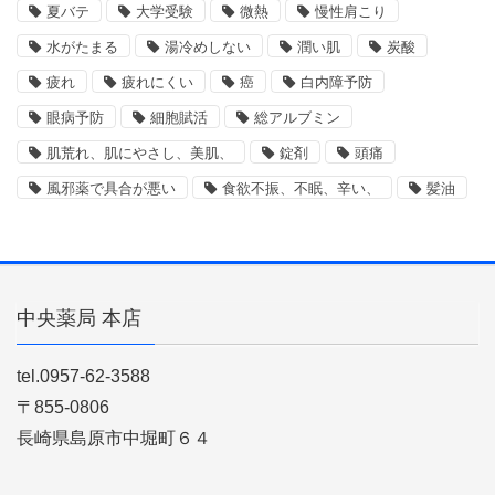
夏バテ
大学受験
微熱
慢性肩こり
水がたまる
湯冷めしない
潤い肌
炭酸
疲れ
疲れにくい
癌
白内障予防
眼病予防
細胞賦活
総アルブミン
肌荒れ、肌にやさし、美肌、
錠剤
頭痛
風邪薬で具合が悪い
食欲不振、不眠、辛い、
髪油
中央薬局 本店
tel.0957-62-3588
〒855-0806
長崎県島原市中堀町６４