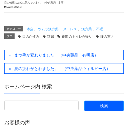
目の健康のために飲んでいます。（中央薬局 本店）
2023年9月26日
カテゴリー
本店
、
ツムラ漢方薬
、
ストレス
、
漢方薬
、
不眠
タグ
目のかすみ
頻尿
夜間のトイレが多い
腰の重さ
まつ毛が変わりました （中央薬品 有明店）
夏の疲れがとれました。 （中央薬品ウィルビー店）
ホームページ内 検索
お客様の声