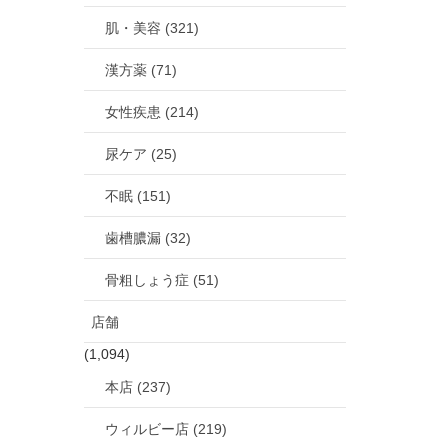
肌・美容 (321)
漢方薬 (71)
女性疾患 (214)
尿ケア (25)
不眠 (151)
歯槽膿漏 (32)
骨粗しょう症 (51)
店舗
(1,094)
本店 (237)
ウィルビー店 (219)