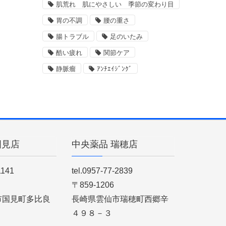
肌荒れ 肌にやさしい 季節の変わり目
胃の不調
腰の重さ
腸トラブル
足のいたみ
酷い疲れ
関節ケア
静脈瘤
ｱﾝﾁｴｲｼﾞﾝｸﾞ
国見店
中央薬品 瑞穂店
1141
tel.0957-77-2839
〒859-1206
市国見町多比良
長崎県雲仙市瑞穂町西郷辛
４９８－３