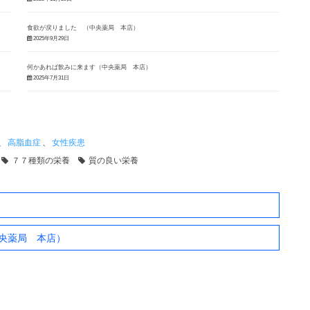
食欲が戻りました （中央薬局 本店）
2025年9月29日
何かあれば飲みに来ます（中央薬局 本店）
2025年7月31日
、
高脂血症
、
女性疾患
７７種類の栄養
質の良い栄養
央薬局 本店）