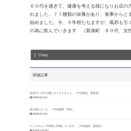
６０代を過ぎて、健康を考える様になりお店の
れました。７７種類の栄養があり、食事からと
始めました。今、５年程たちますが、風邪も引
の為に飲んでいきます （新湊町 ６０代 女
Copy
関連記事
足先のしびれを感じなくなりました。（中央薬品 国見店）
2026年6月14日
首が楽になった （中央薬局 本店）
2026年4月13日
インフルエンザ対策に常備しています。（中央薬品 国見店）
2025年12月26日