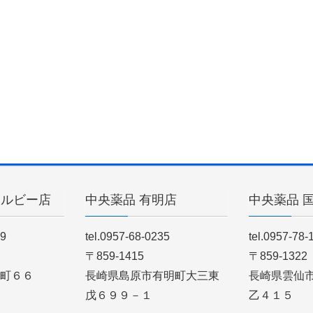
ィルビー店
中央薬品 有明店
中央薬品 
89
tel.0957-68-0235
tel.0957-78-
〒859-1415
〒859-1322
町６６
長崎県島原市有明町大三東
長崎県雲仙
戊６９９－１
乙４１５