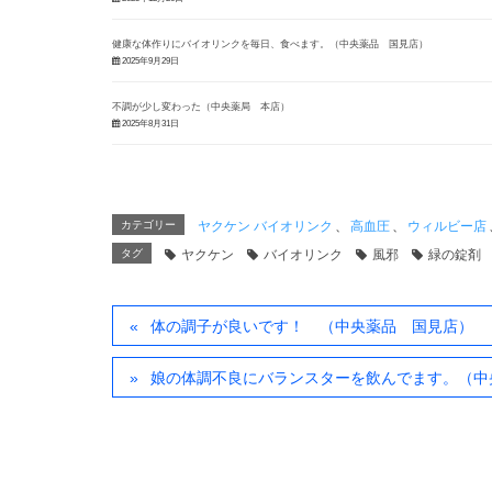
健康な体作りにバイオリンクを毎日、食べます。（中央薬品 国見店）
2025年9月29日
不調が少し変わった（中央薬局 本店）
2025年8月31日
カテゴリー
ヤクケン バイオリンク
、
高血圧
、
ウィルビー店
タグ
ヤクケン
バイオリンク
風邪
緑の錠剤
体の調子が良いです！ （中央薬品 国見店）
娘の体調不良にバランスターを飲んでます。（中