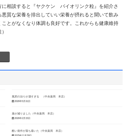
方に相談すると『ヤクケン バイオリンク粒』を紹介さ
る悪質な栄養を排出していい栄養が摂れると聞いて飲み
くことがなくなり体調も良好です。これからも健康維持
性）
風邪の治りが凄すぎる （中央薬局 本店）
2026年5月31日
薬が減りました（中央薬局 本店）
2026年2月15日
酷い発作が落ち着いた（中央薬局 本店）
2025年11月29日