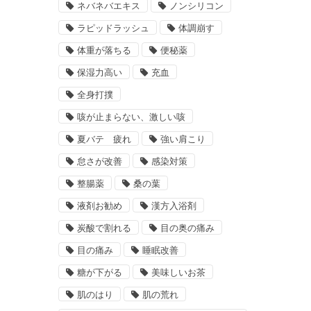
ネバネバエキス
ノンシリコン
ラピッドラッシュ
体調崩す
体重が落ちる
便秘薬
保湿力高い
充血
全身打撲
咳が止まらない、激しい咳
夏バテ 疲れ
強い肩こり
怠さが改善
感染対策
整腸薬
桑の葉
液剤お勧め
漢方入浴剤
炭酸で割れる
目の奥の痛み
目の痛み
睡眠改善
糖が下がる
美味しいお茶
肌のはり
肌の荒れ