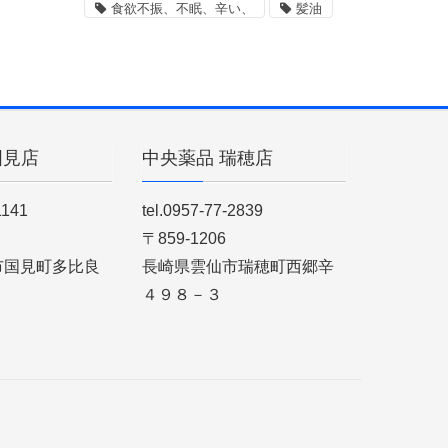
食欲不振、不眠、辛い、
髪油
国見店
中央薬品 瑞穂店
1141
tel.0957-77-2839
〒859-1206
市国見町多比良
長崎県雲仙市瑞穂町西郷辛
４９８－３