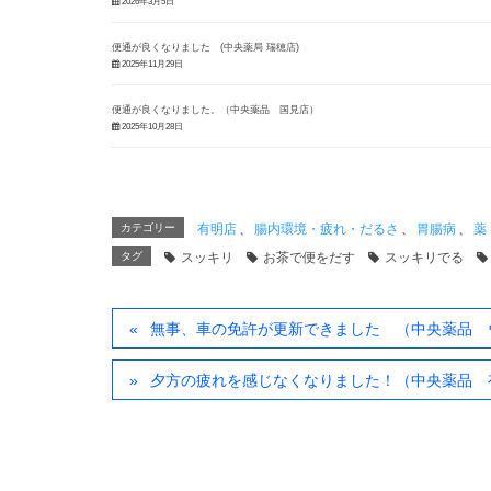
2026年3月5日
便通が良くなりました (中央薬局 瑞穂店)
2025年11月29日
便通が良くなりました。（中央薬品 国見店）
2025年10月28日
カテゴリー
有明店
、
腸内環境・疲れ・だるさ
、
胃腸病
、
薬
タグ
スッキリ
お茶で便をだす
スッキリでる
無事、車の免許が更新できました （中央薬品 
夕方の疲れを感じなくなりました！（中央薬品 