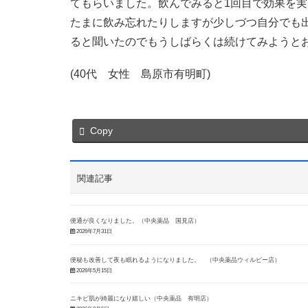
てもらいました。飲んでみると1回目で効果を
たまに飲み忘れたりしますが少しづつ自分でも
ると聞いたのでもうしばらくは続けてみようと
(40代 女性 島原市有明町)
Copy
関連記事
便通が良くなりました。（中央薬品 国見店）
2026年7月31日
便秘も改善して夜も眠れるようになりました。 （中央薬品ウィルビー店）
2026年5月15日
ニキビ肌が綺麗になり嬉しい（中央薬品 有明店）