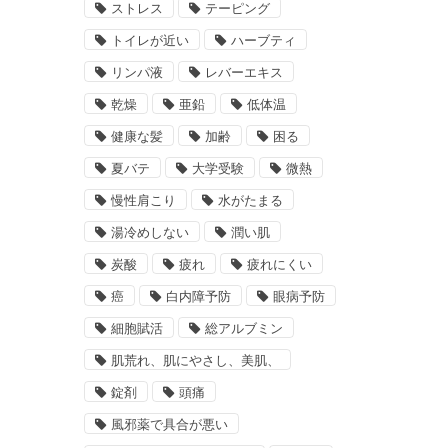
ストレス
テーピング
トイレが近い
ハーブティ
リンパ液
レバーエキス
乾燥
亜鉛
低体温
健康な髪
加齢
困る
夏バテ
大学受験
微熱
慢性肩こり
水がたまる
湯冷めしない
潤い肌
炭酸
疲れ
疲れにくい
癌
白内障予防
眼病予防
細胞賦活
総アルブミン
肌荒れ、肌にやさし、美肌、
錠剤
頭痛
風邪薬で具合が悪い