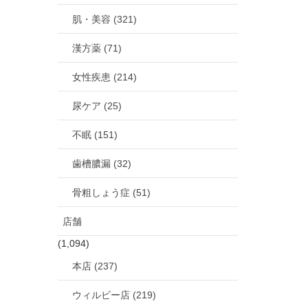
肌・美容 (321)
漢方薬 (71)
女性疾患 (214)
尿ケア (25)
不眠 (151)
歯槽膿漏 (32)
骨粗しょう症 (51)
店舗
(1,094)
本店 (237)
ウィルビー店 (219)