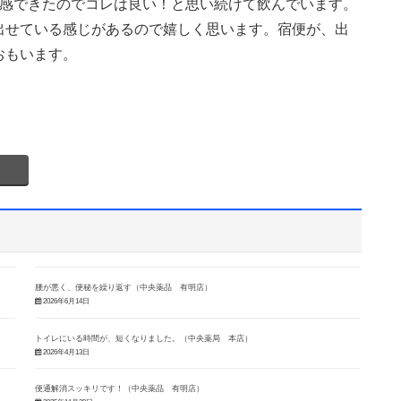
実感できたのでコレは良い！と思い続けて飲んでいます。
出せている感じがあるので嬉しく思います。宿便が、出
おもいます。
腰が悪く、便秘を繰り返す（中央薬品 有明店）
2026年6月14日
トイレにいる時間が、短くなりました。（中央薬局 本店）
2026年4月13日
便通解消スッキリです！（中央薬品 有明店）