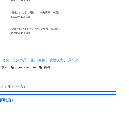
2025年11月29日
便通が少しずつ回復 （中央薬局 本店）
2025年10月31日
便秘が治りました。(中央や薬品 瑞穂店)
2025年10月28日
・健食・人気商品
、
肌・美容
、
女性疾患
、
尿ケア
便秘
ハーブティー
宿便
ウィルビー店）
有明店）