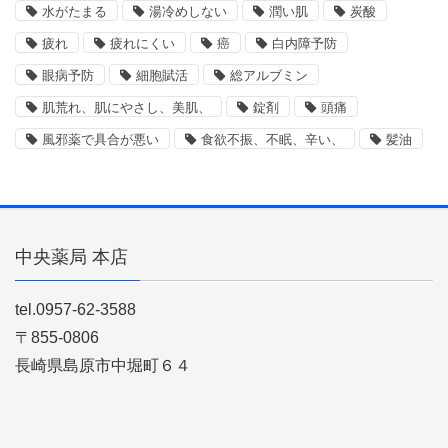
水がたまる
湯冷めしない
潤い肌
炭酸
疲れ
疲れにくい
癌
白内障予防
眼病予防
細胞賦活
総アルブミン
肌荒れ、肌にやさし、美肌、
錠剤
頭痛
風邪薬で具合が悪い
食欲不振、不眠、辛い、
髪油
中央薬局 本店
tel.0957-62-3588
〒855-0806
長崎県島原市中堀町６４