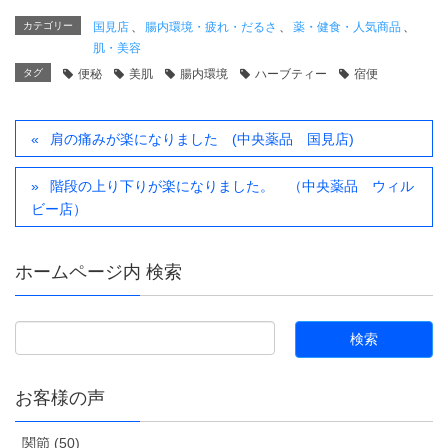
カテゴリー
国見店
、
腸内環境・疲れ・だるさ
、
薬・健食・人気商品
、
肌・美容
タグ
便秘
美肌
腸内環境
ハーブティー
宿便
肩の痛みが楽になりました (中央薬品 国見店)
階段の上り下りが楽になりました。 （中央薬品 ウィル
ビー店）
ホームページ内 検索
お客様の声
関節 (50)