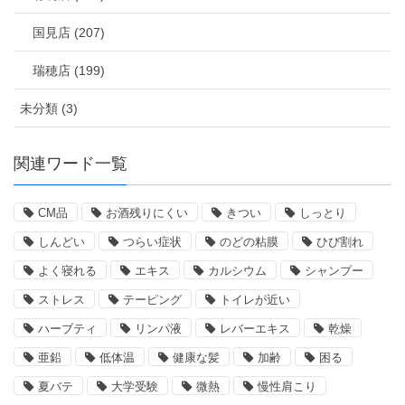
国見店 (207)
瑞穂店 (199)
未分類 (3)
関連ワード一覧
CM品
お酒残りにくい
きつい
しっとり
しんどい
つらい症状
のどの粘膜
ひび割れ
よく寝れる
エキス
カルシウム
シャンプー
ストレス
テーピング
トイレが近い
ハーブティ
リンパ液
レバーエキス
乾燥
亜鉛
低体温
健康な髪
加齢
困る
夏バテ
大学受験
微熱
慢性肩こり