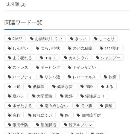
未分類 (3)
関連ワード一覧
CM品
お酒残りにくい
きつい
しっとり
しんどい
つらい症状
のどの粘膜
ひび割れ
よく寝れる
エキス
カルシウム
シャンプー
ストレス
テーピング
トイレが近い
ハーブティ
リンパ液
レバーエキス
乾燥
亜鉛
低体温
健康な髪
加齢
困る
夏バテ
大学受験
微熱
慢性肩こり
水がたまる
湯冷めしない
潤い肌
炭酸
疲れ
疲れにくい
癌
白内障予防
眼病予防
細胞賦活
総アルブミン