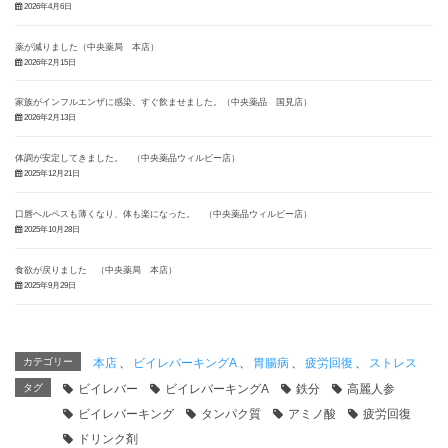
2026年4月6日
薬が減りました（中央薬局 本店）
2026年2月15日
家族がインフルエンザに感染、すぐ飲ませました。（中央薬品 国見店）
2026年2月13日
体調が安定してきました。 （中央薬品ウィルビー店）
2025年12月21日
口唇ヘルペスも薄くなり、体も楽になった。 （中央薬品ウィルビー店）
2025年10月28日
食欲が戻りました （中央薬局 本店）
2025年9月29日
カテゴリー
本店
、
ビイレバーキングA
、
胃腸病
、
疲労回復
、
ストレス
タグ
ビイレバー
ビイレバーキングA
鉄分
高麗人参
ビイレバーキング
タンパク質
アミノ酸
疲労回復
ドリンク剤