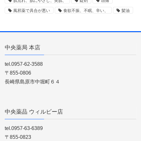
肌荒れ、肌にやさし、美肌、
錠剤
頭痛
風邪薬で具合が悪い
食欲不振、不眠、辛い、
髪油
中央薬局 本店
tel.0957-62-3588
〒855-0806
長崎県島原市中堀町６４
中央薬品 ウィルビー店
tel.0957-63-6389
〒855-0823