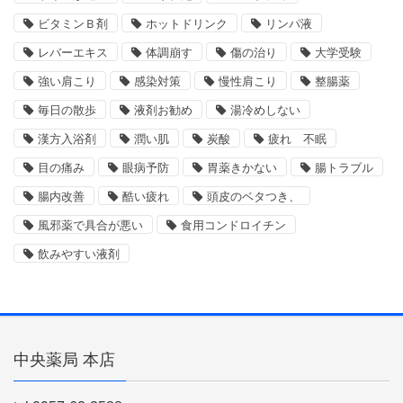
ビタミンＢ剤
ホットドリンク
リンパ液
レバーエキス
体調崩す
傷の治り
大学受験
強い肩こり
感染対策
慢性肩こり
整腸薬
毎日の散歩
液剤お勧め
湯冷めしない
漢方入浴剤
潤い肌
炭酸
疲れ 不眠
目の痛み
眼病予防
胃薬きかない
腸トラブル
腸内改善
酷い疲れ
頭皮のベタつき、
風邪薬で具合が悪い
食用コンドロイチン
飲みやすい液剤
中央薬局 本店