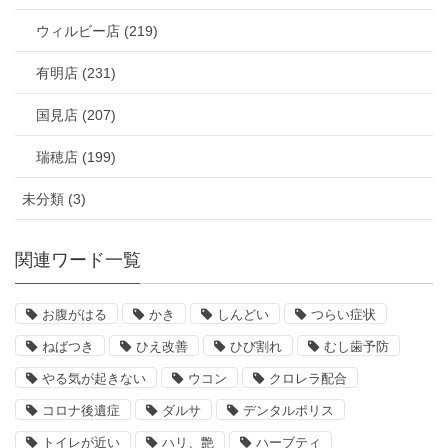
ウィルビー店 (219)
有明店 (231)
国見店 (207)
瑞穂店 (199)
未分類 (3)
関連ワード一覧
お腹がはる
かき
しんどい
つらい症状
ねばつき
ひえ改善
ひび割れ
むし歯予防
やる気が起きない
ウコン
クロレラ配合
コロナ後遺症
ダルサ
デンタルポリス
トイレが近い
ハリ、艶
ハーブティ