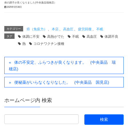
体の調子が良くなりました(中央薬品瑞穂店）
2025年5月30日
カテゴリー
癌（免疫力）
、
本店
、
高血圧
、
疲労回復
、
不眠
タグ
体調に不安
高熱がでた
不眠
高血圧
体調不良
熱
コロナワクチン接種
体の不安定、ふらつきが良くなります。 (中央薬品 瑞
穂店)
便秘薬がいらなくなりなした。 (中央薬品 国見店)
ホームページ内 検索