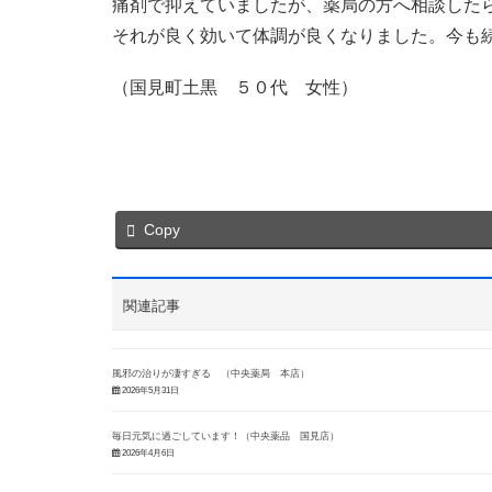
痛剤で抑えていましたが、薬局の方へ相談した
それが良く効いて体調が良くなりました。今も
（国見町土黒 ５０代 女性）
Copy
関連記事
風邪の治りが凄すぎる （中央薬局 本店）
2026年5月31日
毎日元気に過ごしています！（中央薬品 国見店）
2026年4月6日