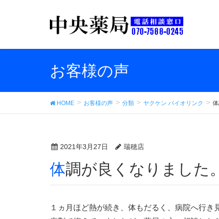
お客様の声
HOME
お客様の声
分類
ヤクケン バイオリンク
体
2021年3月27日
瑞穂店
体調が良くなりました
１ヵ月ほど熱が続き、体もだるく、病院へ行き