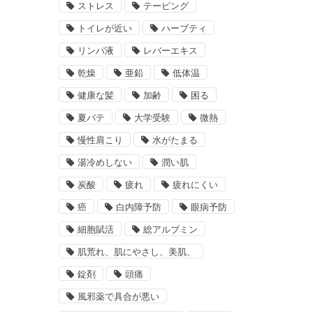
ストレス
テーピング
トイレが近い
ハーブティ
リンパ液
レバーエキス
乾燥
亜鉛
低体温
健康な髪
加齢
困る
夏バテ
大学受験
微熱
慢性肩こり
水がたまる
湯冷めしない
潤い肌
炭酸
疲れ
疲れにくい
癌
白内障予防
眼病予防
細胞賦活
総アルブミン
肌荒れ、肌にやさし、美肌、
錠剤
頭痛
風邪薬で具合が悪い