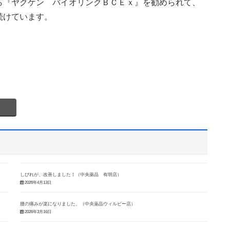
ら『ヤクケン バイオリンクＢＣＥｘ』を勧められて、
続けています。
しびれが、改善しました！（中央薬品 有明店）
2026年4月13日
腰の痛みが楽になりました。（中央薬品ウィルビー店）
2026年3月16日