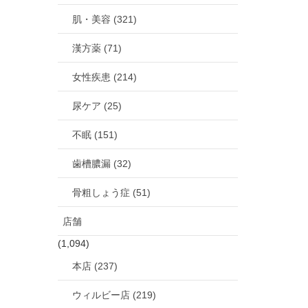
肌・美容 (321)
漢方薬 (71)
女性疾患 (214)
尿ケア (25)
不眠 (151)
歯槽膿漏 (32)
骨粗しょう症 (51)
店舗
(1,094)
本店 (237)
ウィルビー店 (219)