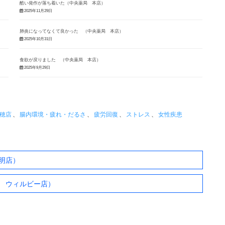
酷い発作が落ち着いた（中央薬局 本店）
2025年11月29日
肺炎になってなくて良かった （中央薬局 本店）
2025年10月31日
食欲が戻りました （中央薬局 本店）
2025年9月29日
穂店
、
腸内環境・疲れ・だるさ
、
疲労回復
、
ストレス
、
女性疾患
明店）
 ウィルビー店）