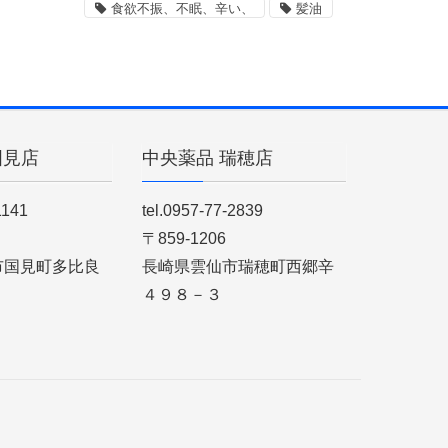
食欲不振、不眠、辛い、
髪油
国見店
中央薬品 瑞穂店
1141
tel.0957-77-2839
〒859-1206
市国見町多比良
長崎県雲仙市瑞穂町西郷辛
４９８－３