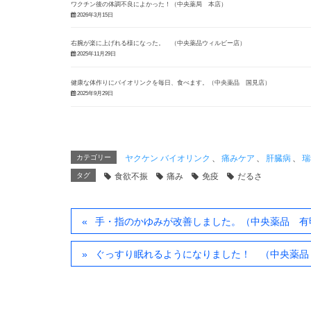
ワクチン後の体調不良によかった！（中央薬局 本店）
2026年3月15日
右腕が楽に上げれる様になった。 （中央薬品ウィルビー店）
2025年11月29日
健康な体作りにバイオリンクを毎日、食べます。（中央薬品 国見店）
2025年9月29日
カテゴリー
ヤクケン バイオリンク
、
痛みケア
、
肝臓病
、
瑞
タグ
食欲不振
痛み
免疫
だるさ
手・指のかゆみが改善しました。（中央薬品 有
ぐっすり眠れるようになりました！ （中央薬品