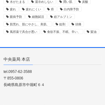
水がたまる
湯冷めしない
潤い肌
炭酸
疲れ
疲れにくい
癌
白内障予防
眼病予防
細胞賦活
総アルブミン
肌荒れ、肌にやさし、美肌、
錠剤
頭痛
風邪薬で具合が悪い
食欲不振、不眠、辛い、
髪油
中央薬局 本店
tel.0957-62-3588
〒855-0806
長崎県島原市中堀町６４