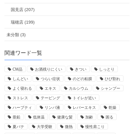
国見店 (207)
瑞穂店 (199)
未分類 (3)
関連ワード一覧
CM品
お酒残りにくい
きつい
しっとり
しんどい
つらい症状
のどの粘膜
ひび割れ
よく寝れる
エキス
カルシウム
シャンプー
ストレス
テーピング
トイレが近い
ハーブティ
リンパ液
レバーエキス
乾燥
亜鉛
低体温
健康な髪
加齢
困る
夏バテ
大学受験
微熱
慢性肩こり