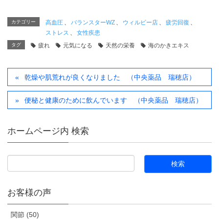
カテゴリー
高血圧
、
バランスターWZ
、
ウィルビー店
、
疲労回復
、
ストレス
、
女性疾患
タグ
疲れ
元気になる
天然の栄養
海のかきエキス
乾燥や肌荒れが良くなりました （中央薬品 瑞穂店）
便秘と健康のために飲んでいます （中央薬品 瑞穂店）
ホームページ内 検索
お客様の声
関節 (50)