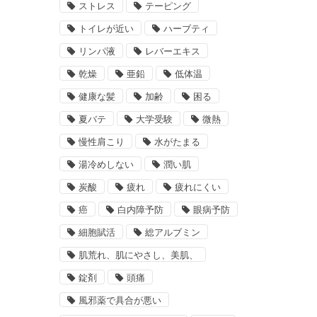
ストレス
テーピング
トイレが近い
ハーブティ
リンパ液
レバーエキス
乾燥
亜鉛
低体温
健康な髪
加齢
困る
夏バテ
大学受験
微熱
慢性肩こり
水がたまる
湯冷めしない
潤い肌
炭酸
疲れ
疲れにくい
癌
白内障予防
眼病予防
細胞賦活
総アルブミン
肌荒れ、肌にやさし、美肌、
錠剤
頭痛
風邪薬で具合が悪い