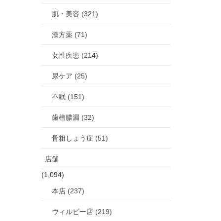
肌・美容 (321)
漢方薬 (71)
女性疾患 (214)
尿ケア (25)
不眠 (151)
歯槽膿漏 (32)
骨粗しょう症 (51)
店舗
(1,094)
本店 (237)
ウィルビー店 (219)