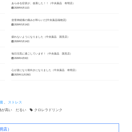
あらゆる症状が、改善した！！（中央薬品 有明店）
2026年6月11日
坐骨神経痛の痛みが和らいだ(中央薬品瑞穂店)
2026年5月14日
疲れないようになりました（中央薬品 国見店）
2026年5月14日
毎日元気に過ごしています！（中央薬品 国見店）
2026年4月6日
心が楽になり前向きになりました（中央薬品 有明店）
2025年11月29日
復
、
ストレス
熱が高い だるい
クロレラドリンク
明店）