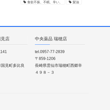
食欲不振、不眠、辛い、
髪油
国見店
中央薬品 瑞穂店
1141
tel.0957-77-2839
〒859-1206
市国見町多比良
長崎県雲仙市瑞穂町西郷辛
４９８－３