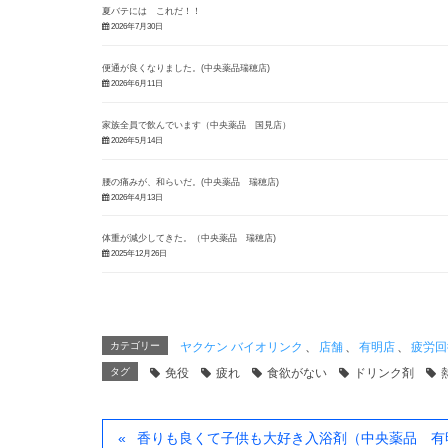
夏バテには これだ！！
2026年7月30日
便通が良くなりました。(中央薬品瑞穂店)
2026年6月11日
家族全員で飲んでいます（中央薬品 国見店）
2026年5月14日
腰の痛みが、和らいだ。(中央薬品 瑞穂店)
2026年4月13日
体重が減少してきた。（中央薬品 瑞穂店)
2025年12月26日
カテゴリー
ヤクケン バイオリンク
、
店舗
、
有明店
、
疲労回
タグ
免役
疲れ
食欲がない
ドリンク剤
香りも良くて子供も大好き入浴剤（中央薬品 有