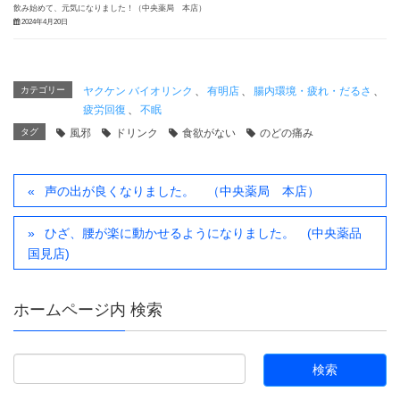
飲み始めて、元気になりました！（中央薬局 本店）
2024年4月20日
カテゴリー
ヤクケン バイオリンク
、
有明店
、
腸内環境・疲れ・だるさ
、
疲労回復
、
不眠
タグ
風邪
ドリンク
食欲がない
のどの痛み
声の出が良くなりました。 （中央薬局 本店）
ひざ、腰が楽に動かせるようになりました。 (中央薬品
国見店)
ホームページ内 検索