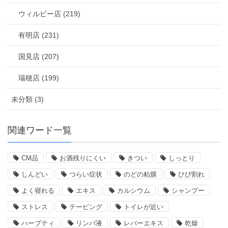
ウィルビー店 (219)
有明店 (231)
国見店 (207)
瑞穂店 (199)
未分類 (3)
関連ワード一覧
CM品
お酒残りにくい
きつい
しっとり
しんどい
つらい症状
のどの粘膜
ひび割れ
よく寝れる
エキス
カルシウム
シャンプー
ストレス
テーピング
トイレが近い
ハーブティ
リンパ液
レバーエキス
乾燥