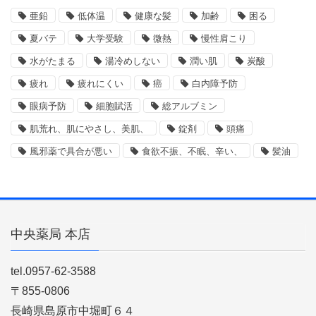
亜鉛
低体温
健康な髪
加齢
困る
夏バテ
大学受験
微熱
慢性肩こり
水がたまる
湯冷めしない
潤い肌
炭酸
疲れ
疲れにくい
癌
白内障予防
眼病予防
細胞賦活
総アルブミン
肌荒れ、肌にやさし、美肌、
錠剤
頭痛
風邪薬で具合が悪い
食欲不振、不眠、辛い、
髪油
中央薬局 本店
tel.0957-62-3588
〒855-0806
長崎県島原市中堀町６４