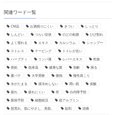
関連ワード一覧
CM品
お酒残りにくい
きつい
しっとり
しんどい
つらい症状
のどの粘膜
ひび割れ
よく寝れる
エキス
カルシウム
シャンプー
ストレス
テーピング
トイレが近い
ハーブティ
リンパ液
レバーエキス
乾燥
亜鉛
低体温
健康な髪
加齢
困る
夏バテ
大学受験
微熱
慢性肩こり
水がたまる
湯冷めしない
潤い肌
炭酸
疲れ
疲れにくい
癌
白内障予防
眼病予防
細胞賦活
総アルブミン
肌荒れ、肌にやさし、美肌、
錠剤
頭痛