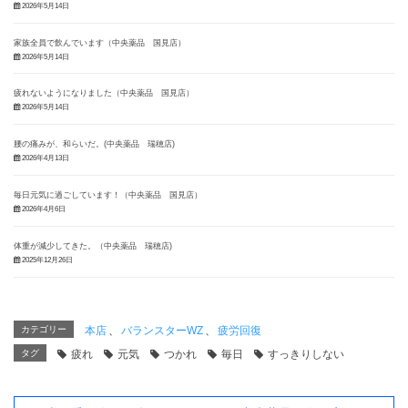
2026年5月14日
家族全員で飲んでいます（中央薬品 国見店）
2026年5月14日
疲れないようになりました（中央薬品 国見店）
2026年5月14日
腰の痛みが、和らいだ。(中央薬品 瑞穂店)
2026年4月13日
毎日元気に過ごしています！（中央薬品 国見店）
2026年4月6日
体重が減少してきた。（中央薬品 瑞穂店)
2025年12月26日
カテゴリー
本店
、
バランスターWZ
、
疲労回復
タグ
疲れ
元気
つかれ
毎日
すっきりしない