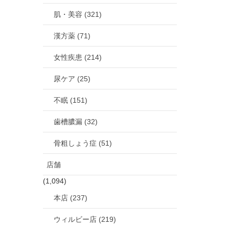
肌・美容 (321)
漢方薬 (71)
女性疾患 (214)
尿ケア (25)
不眠 (151)
歯槽膿漏 (32)
骨粗しょう症 (51)
店舗
(1,094)
本店 (237)
ウィルビー店 (219)