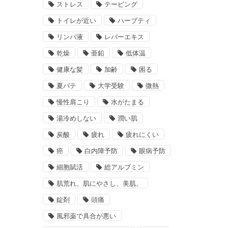
ストレス
テーピング
トイレが近い
ハーブティ
リンパ液
レバーエキス
乾燥
亜鉛
低体温
健康な髪
加齢
困る
夏バテ
大学受験
微熱
慢性肩こり
水がたまる
湯冷めしない
潤い肌
炭酸
疲れ
疲れにくい
癌
白内障予防
眼病予防
細胞賦活
総アルブミン
肌荒れ、肌にやさし、美肌、
錠剤
頭痛
風邪薬で具合が悪い