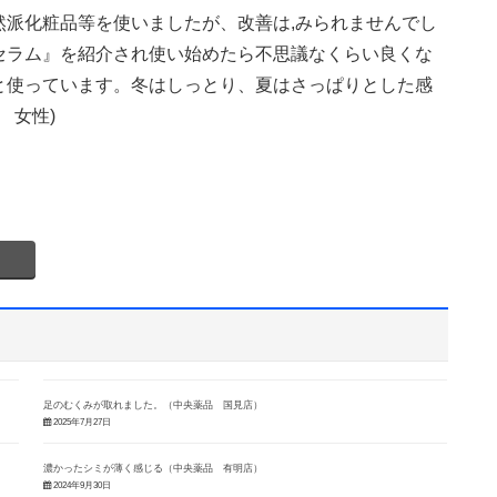
然派化粧品等を使いましたが、改善は,みられませんでし
セラム』を紹介され使い始めたら不思議なくらい良くな
と使っています。冬はしっとり、夏はさっぱりとした感
 女性)
足のむくみが取れました。（中央薬品 国見店）
2025年7月27日
濃かったシミが薄く感じる（中央薬品 有明店）
2024年9月30日