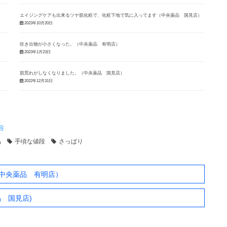
エイジングケアも出来るツヤ肌化粧で、化粧下地で気に入ってます（中央薬品 国見店）
2023年10月20日
吹き出物が小さくなった。（中央薬品 有明店）
2023年1月23日
肌荒れがしなくなりました。（中央薬品 国見店）
2022年12月31日
容
品
手頃な値段
さっぱり
中央薬品 有明店）
 国見店)