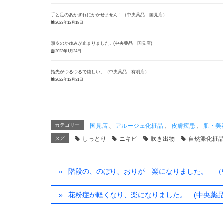
手と足のあかぎれにかかせません！（中央薬品 国見店）
2023年12月18日
頭皮のかゆみが止まりました。(中央薬品 国見店)
2023年1月24日
指先がつるつるで嬉しい。（中央薬品 有明店）
2022年12月31日
カテゴリー
国見店
、
アルージェ化粧品
、
皮膚疾患
、
肌・美
タグ
しっとり
ニキビ
吹き出物
自然派化粧
階段の、のぼり、おりが 楽になりました。 （
花粉症が軽くなり、楽になりました。 (中央薬品