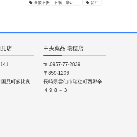
食欲不振、不眠、辛い、
髪油
国見店
中央薬品 瑞穂店
1141
tel.0957-77-2839
〒859-1206
市国見町多比良
長崎県雲仙市瑞穂町西郷辛
４９８－３